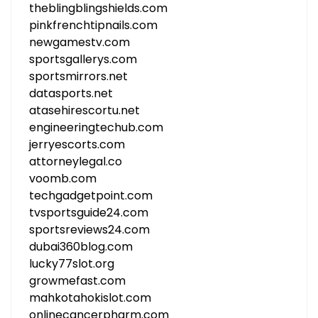
theblingblingshields.com
pinkfrenchtipnails.com
newgamestv.com
sportsgallerys.com
sportsmirrors.net
datasports.net
atasehirescortu.net
engineeringtechub.com
jerryescorts.com
attorneylegal.co
voomb.com
techgadgetpoint.com
tvsportsguide24.com
sportsreviews24.com
dubai360blog.com
lucky77slot.org
growmefast.com
mahkotahokislot.com
onlinecancerpharm.com