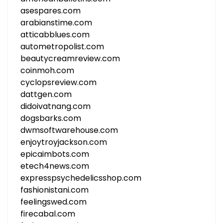
asespares.com
arabianstime.com
atticabblues.com
autometropolist.com
beautycreamreview.com
coinmoh.com
cyclopsreview.com
dattgen.com
didoivatnang.com
dogsbarks.com
dwmsoftwarehouse.com
enjoytroyjackson.com
epicaimbots.com
etech4news.com
expresspsychedelicsshop.com
fashionistani.com
feelingswed.com
firecabal.com