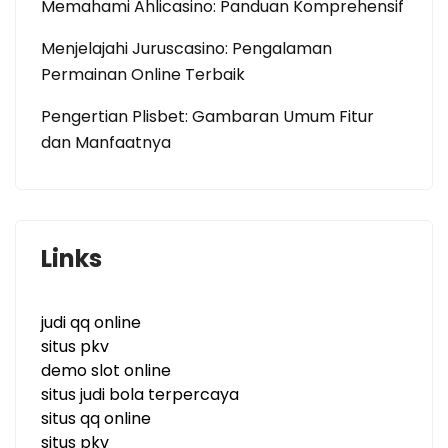
Memahami Ahlicasino: Panduan Komprehensif
Menjelajahi Juruscasino: Pengalaman
Permainan Online Terbaik
Pengertian Plisbet: Gambaran Umum Fitur
dan Manfaatnya
Links
judi qq online
situs pkv
demo slot online
situs judi bola terpercaya
situs qq online
situs pkv