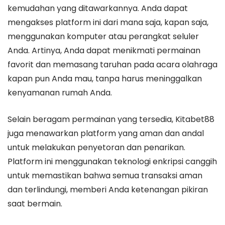
kemudahan yang ditawarkannya. Anda dapat
mengakses platform ini dari mana saja, kapan saja,
menggunakan komputer atau perangkat seluler
Anda. Artinya, Anda dapat menikmati permainan
favorit dan memasang taruhan pada acara olahraga
kapan pun Anda mau, tanpa harus meninggalkan
kenyamanan rumah Anda.
Selain beragam permainan yang tersedia, Kitabet88
juga menawarkan platform yang aman dan andal
untuk melakukan penyetoran dan penarikan.
Platform ini menggunakan teknologi enkripsi canggih
untuk memastikan bahwa semua transaksi aman
dan terlindungi, memberi Anda ketenangan pikiran
saat bermain.