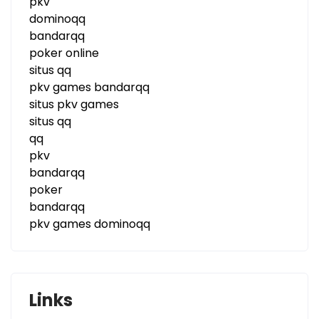
pkv
dominoqq
bandarqq
poker online
situs qq
pkv games bandarqq
situs pkv games
situs qq
qq
pkv
bandarqq
poker
bandarqq
pkv games dominoqq
Links