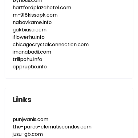
byhous.com
hartfordplazahotel.com
m-918kissapk.com
nabavkame.info
gakbiasa.com
iflowerhu.info
chicagocrystalconnection.com
imanabadii.com
trilipohu.info
appruptio.info
Links
punjwanis.com
the-parcs-clematiscondos.com
jusu-gb.com