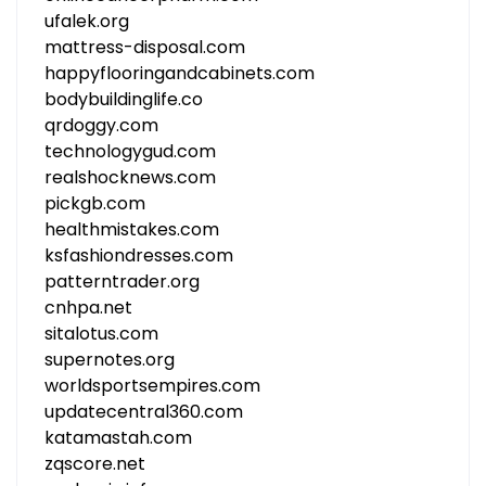
ufalek.org
mattress-disposal.com
happyflooringandcabinets.com
bodybuildinglife.co
qrdoggy.com
technologygud.com
realshocknews.com
pickgb.com
healthmistakes.com
ksfashiondresses.com
patterntrader.org
cnhpa.net
sitalotus.com
supernotes.org
worldsportsempires.com
updatecentral360.com
katamastah.com
zqscore.net