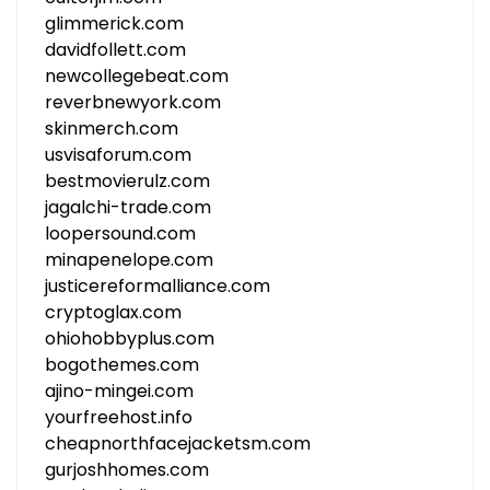
glimmerick.com
davidfollett.com
newcollegebeat.com
reverbnewyork.com
skinmerch.com
usvisaforum.com
bestmovierulz.com
jagalchi-trade.com
loopersound.com
minapenelope.com
justicereformalliance.com
cryptoglax.com
ohiohobbyplus.com
bogothemes.com
ajino-mingei.com
yourfreehost.info
cheapnorthfacejacketsm.com
gurjoshhomes.com