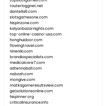
topslotxgames.com
routerloggnet.net
dantella6.com
slotsgamesone.com
hispinzone.com
kalyanbazarnights.com
top-online-casino-usa.com
honghuidoor.com
flowingtravel.com
nineniki.com
brandiospecialists.com
medicalcare7.com
adtennaball.com
nabzah.com
mongive.com
matkagameresultsview.com
getsolutionsonline.com
hispinner.org
criticalinsurance.info