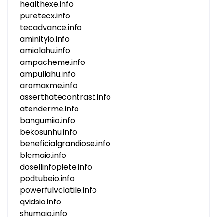
healthexe.info
puretecx.info
tecadvance.info
aminityio.info
amiolahu.info
ampacheme.info
ampullahu.info
aromaxme.info
asserthatecontrast.info
atenderme.info
bangumiio.info
bekosunhu.info
beneficialgrandiose.info
blomaio.info
dosellinfoplete.info
podtubeio.info
powerfulvolatile.info
qvidsio.info
shumaio.info