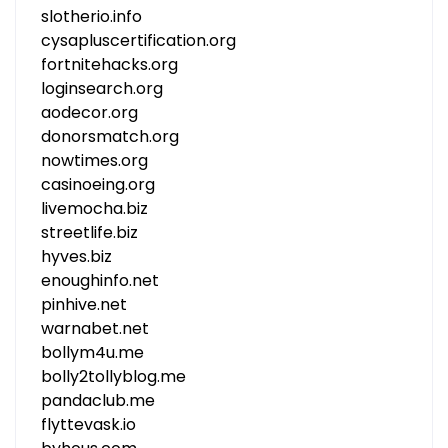
slotherio.info
cysapluscertification.org
fortnitehacks.org
loginsearch.org
aodecor.org
donorsmatch.org
nowtimes.org
casinoeing.org
livemocha.biz
streetlife.biz
hyves.biz
enoughinfo.net
pinhive.net
warnabet.net
bollym4u.me
bolly2tollyblog.me
pandaclub.me
flyttevask.io