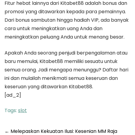
Fitur hebat lainnya dari Kitabet88 adalah bonus dan
promosi yang ditawarkan kepada para pemainnya.
Dari bonus sambutan hingga hadiah VIP, ada banyak
cara untuk meningkatkan uang Anda dan
meningkatkan peluang Anda untuk menang besar.
Apakah Anda seorang penjudi berpengalaman atau
baru memulai, Kitabet88 memiliki sesuatu untuk
semua orang. Jadi mengapa menunggu? Daftar hari
ini dan mulailah menikmati semua keseruan dan
keseruan yang ditawarkan Kitabet88.
[ad_2]
Tags:
slot
Post
←
Melepaskan Kekuatan Ilusi: Kesenian MM Raja