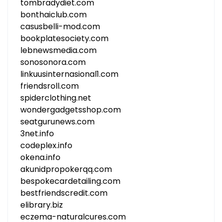
tombradydiet.com
bonthaiclub.com
casusbelli-mod.com
bookplatesociety.com
lebnewsmedia.com
sonosonora.com
linkuusinternasional1.com
friendsroll.com
spiderclothing.net
wondergadgetsshop.com
seatgurunews.com
3net.info
codeplex.info
okena.info
akunidpropokerqq.com
bespokecardetailing.com
bestfriendscredit.com
elibrary.biz
eczema-naturalcures.com