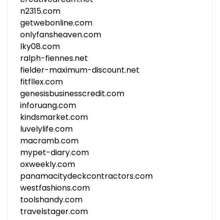
n2315.com
getwebonline.com
onlyfansheaven.com
lky08.com
ralph-fiennes.net
fielder-maximum-discount.net
fitfllex.com
genesisbusinesscredit.com
inforuang.com
kindsmarket.com
luvelylife.com
macramb.com
mypet-diary.com
oxweekly.com
panamacitydeckcontractors.com
westfashions.com
toolshandy.com
travelstager.com