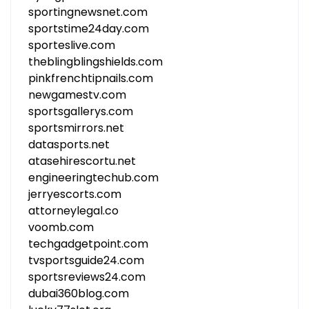
sportingnewsnet.com
sportstime24day.com
sporteslive.com
theblingblingshields.com
pinkfrenchtipnails.com
newgamestv.com
sportsgallerys.com
sportsmirrors.net
datasports.net
atasehirescortu.net
engineeringtechub.com
jerryescorts.com
attorneylegal.co
voomb.com
techgadgetpoint.com
tvsportsguide24.com
sportsreviews24.com
dubai360blog.com