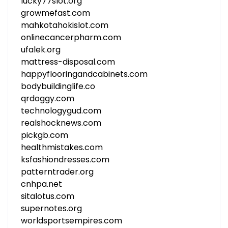
lucky77slot.org
growmefast.com
mahkotahokislot.com
onlinecancerpharm.com
ufalek.org
mattress-disposal.com
happyflooringandcabinets.com
bodybuildinglife.co
qrdoggy.com
technologygud.com
realshocknews.com
pickgb.com
healthmistakes.com
ksfashiondresses.com
patterntrader.org
cnhpa.net
sitalotus.com
supernotes.org
worldsportsempires.com