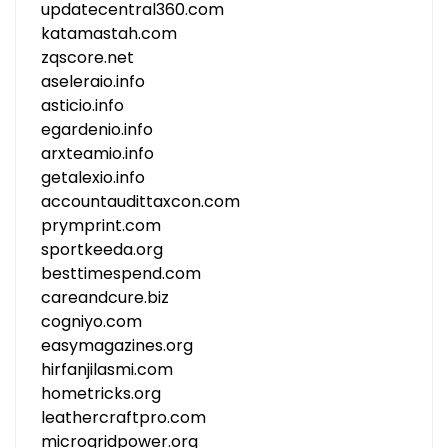
updatecentral360.com
katamastah.com
zqscore.net
aseleraio.info
asticio.info
egardenio.info
arxteamio.info
getalexio.info
accountaudittaxcon.com
prymprint.com
sportkeeda.org
besttimespend.com
careandcure.biz
cogniyo.com
easymagazines.org
hirfanjilasmi.com
hometricks.org
leathercraftpro.com
microgridpower.org