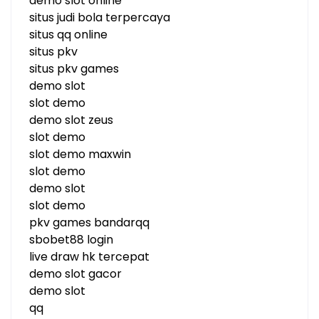
demo slot online
situs judi bola terpercaya
situs qq online
situs pkv
situs pkv games
demo slot
slot demo
demo slot zeus
slot demo
slot demo maxwin
slot demo
demo slot
slot demo
pkv games bandarqq
sbobet88 login
live draw hk tercepat
demo slot gacor
demo slot
qq