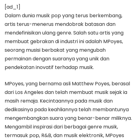
[ad_1]
Dalam dunia musik pop yang terus berkembang,
artis terus-menerus mendobrak batasan dan
mendefinisikan ulang genre. Salah satu artis yang
membuat gebrakan di industri ini adalah MPoyes,
seorang musisi berbakat yang mengubah
permainan dengan suaranya yang unik dan
pendekatan inovatif terhadap musik.
MPoyes, yang bernama asli Matthew Poyes, berasal
dari Los Angeles dan telah membuat musik sejak ia
masih remaja. Kecintaannya pada musik dan
dedikasinya pada keahliannya telah membantunya
mengembangkan suara yang benar-benar miliknya.
Mengambil inspirasi dari berbagai genre musik,
termasuk pop, R&B, dan musik elektronik, MPoyes