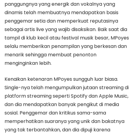
panggungnya yang energik dan vokalnya yang
dinamis telah membuatnya mendapatkan basis
penggemar setia dan memperkuat reputasinya
sebagai artis live yang wajib disaksikan. Baik saat dia
tampil di klub kecil atau festival musik besar, MPoyes
selalu memberikan penampilan yang berkesan dan
menarik sehingga membuat penonton
menginginkan lebih.
Kenaikan ketenaran MPoyes sungguh luar biasa.
Single-nya telah mengumpulkan jutaan streaming di
platform streaming seperti Spotify dan Apple Music,
dan dia mendapatkan banyak pengikut di media
sosial. Penggemar dan kritikus sama-sama
memperhatikan suaranya yang unik dan bakatnya
yang tak terbantahkan, dan dia dipuji karena