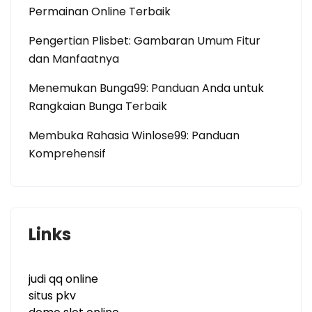
Permainan Online Terbaik
Pengertian Plisbet: Gambaran Umum Fitur
dan Manfaatnya
Menemukan Bunga99: Panduan Anda untuk
Rangkaian Bunga Terbaik
Membuka Rahasia Winlose99: Panduan
Komprehensif
Links
judi qq online
situs pkv