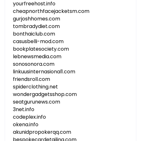
yourfreehost.info
cheapnorthfacejacketsm.com
gurjoshhomes.com
tombradydiet.com
bonthaiclub.com
casusbelli-mod.com
bookplatesociety.com
lebnewsmedia.com
sonosonora.com
linkuusinternasional1.com
friendsroll.com
spiderclothing.net
wondergadgetsshop.com
seatgurunews.com
3net.info
codeplex.info
okena.info
akunidpropokerqq.com
bespokecardetailing.com