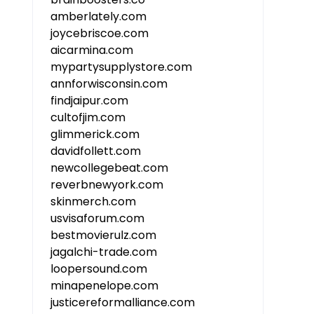
amberlately.com
joycebriscoe.com
aicarmina.com
mypartysupplystore.com
annforwisconsin.com
findjaipur.com
cultofjim.com
glimmerick.com
davidfollett.com
newcollegebeat.com
reverbnewyork.com
skinmerch.com
usvisaforum.com
bestmovierulz.com
jagalchi-trade.com
loopersound.com
minapenelope.com
justicereformalliance.com