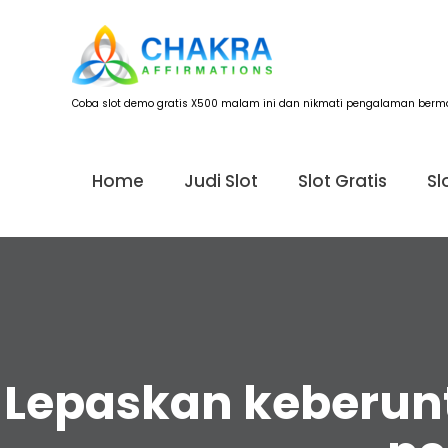
Skip
to
content
Coba slot demo gratis X500 malam ini dan nikmati pengalaman bermai
Home
Judi Slot
Slot Gratis
S
Lepaskan keberun