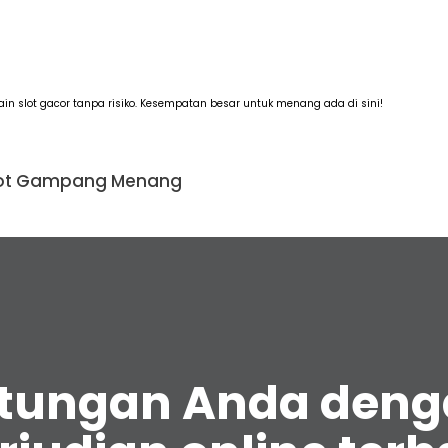
n slot gacor tanpa risiko. Kesempatan besar untuk menang ada di sini!
lot Gampang Menang
tungan Anda deng