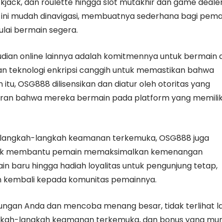
ckjack, dan roulette hingga slot mutakhir dan game deale
 ini mudah dinavigasi, membuatnya sederhana bagi pema
ai bermain segera.
dian online lainnya adalah komitmennya untuk bermain 
kan teknologi enkripsi canggih untuk memastikan bahwa
itu, OSG888 dilisensikan dan diatur oleh otoritas yang
iran bahwa mereka bermain pada platform yang memilik
 langkah-langkah keamanan terkemuka, OSG888 juga
tuk membantu pemain memaksimalkan kemenangan
n baru hingga hadiah loyalitas untuk pengunjung tetap,
n kembali kepada komunitas pemainnya.
tungan Anda dan mencoba menang besar, tidak terlihat la
ngkah-langkah keamanan terkemuka, dan bonus yang mu