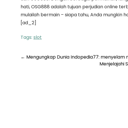
hati, OSG888 adalah tujuan perjudian online ter
mulailah bermain – siapa tahu, Anda mungkin 
[ad_2]
Tags:
slot
Post
←
Mengungkap Dunia Indopedia77: menyelam m
Menjelajahi 
navigation