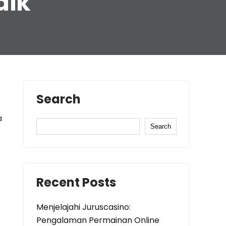
aik
Search
a
Search
Recent Posts
Menjelajahi Juruscasino:
Pengalaman Permainan Online