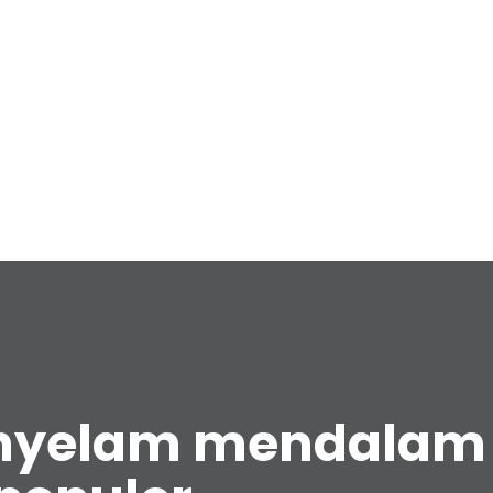
enyelam mendalam