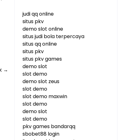
judi qq online
situs pkv
demo slot online
situs judi bola terpercaya
situs qq online
situs pkv
situs pkv games
demo slot
ik
→
slot demo
demo slot zeus
slot demo
slot demo maxwin
slot demo
demo slot
slot demo
pkv games bandarqq
sbobet88 login