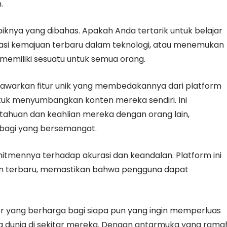
.
knya yang dibahas. Apakah Anda tertarik untuk belajar
asi kemajuan terbaru dalam teknologi, atau menemukan
 memiliki sesuatu untuk semua orang.
enawarkan fitur unik yang membedakannya dari platform
tuk menyumbangkan konten mereka sendiri. Ini
huan dan keahlian mereka dengan orang lain,
bagi yang bersemangat.
tmennya terhadap akurasi dan keandalan. Platform ini
tian terbaru, memastikan bahwa pengguna dapat
r yang berharga bagi siapa pun yang ingin memperluas
unia di sekitar mereka. Dengan antarmuka yang rama