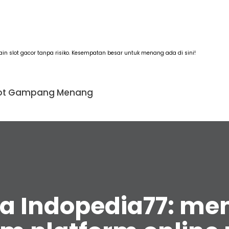
n slot gacor tanpa risiko. Kesempatan besar untuk menang ada di sini!
lot Gampang Menang
a Indopedia77: m