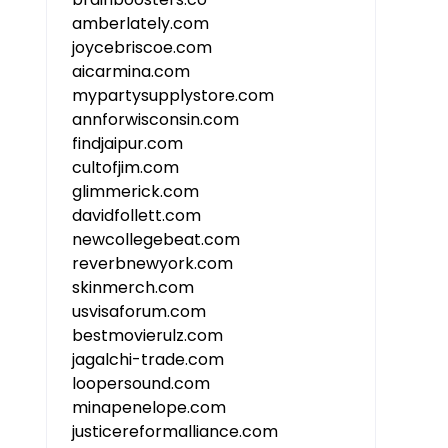
amberlately.com
joycebriscoe.com
aicarmina.com
mypartysupplystore.com
annforwisconsin.com
findjaipur.com
cultofjim.com
glimmerick.com
davidfollett.com
newcollegebeat.com
reverbnewyork.com
skinmerch.com
usvisaforum.com
bestmovierulz.com
jagalchi-trade.com
loopersound.com
minapenelope.com
justicereformalliance.com