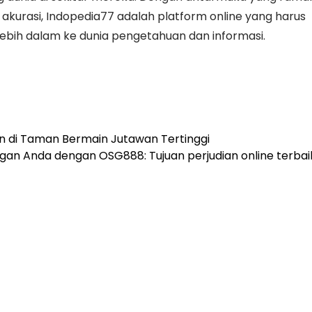
kurasi, Indopedia77 adalah platform online yang harus
lebih dalam ke dunia pengetahuan dan informasi.
 di Taman Bermain Jutawan Tertinggi
an Anda dengan OSG888: Tujuan perjudian online terba