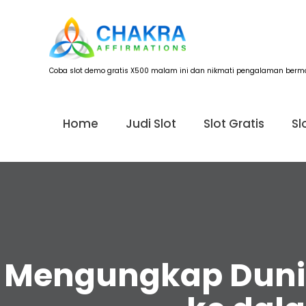
Skip
to
content
Coba slot demo gratis X500 malam ini dan nikmati pengalaman bermai
Home
Judi Slot
Slot Gratis
S
Mengungkap Duni