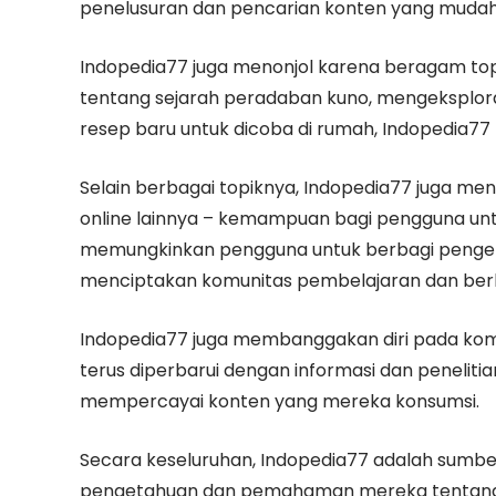
penelusuran dan pencarian konten yang mudah
Indopedia77 juga menonjol karena beragam topi
tentang sejarah peradaban kuno, mengeksplor
resep baru untuk dicoba di rumah, Indopedia77
Selain berbagai topiknya, Indopedia77 juga m
online lainnya – kemampuan bagi pengguna un
memungkinkan pengguna untuk berbagi pengeta
menciptakan komunitas pembelajaran dan ber
Indopedia77 juga membanggakan diri pada komi
terus diperbarui dengan informasi dan peneli
mempercayai konten yang mereka konsumsi.
Secara keseluruhan, Indopedia77 adalah sumbe
pengetahuan dan pemahaman mereka tentang d