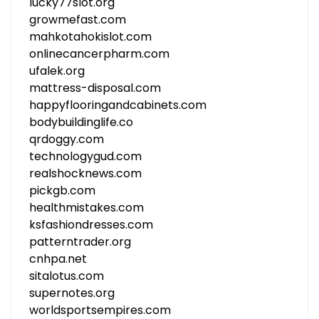
lucky77slot.org
growmefast.com
mahkotahokislot.com
onlinecancerpharm.com
ufalek.org
mattress-disposal.com
happyflooringandcabinets.com
bodybuildinglife.co
qrdoggy.com
technologygud.com
realshocknews.com
pickgb.com
healthmistakes.com
ksfashiondresses.com
patterntrader.org
cnhpa.net
sitalotus.com
supernotes.org
worldsportsempires.com