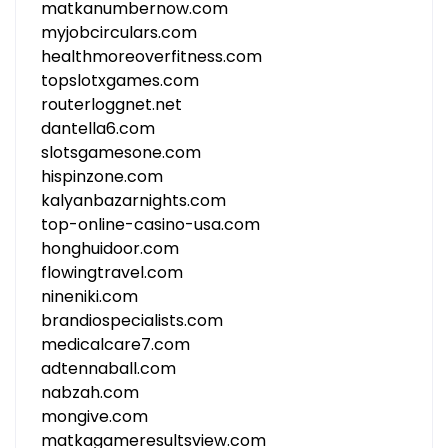
matkanumbernow.com
myjobcirculars.com
healthmoreoverfitness.com
topslotxgames.com
routerloggnet.net
dantella6.com
slotsgamesone.com
hispinzone.com
kalyanbazarnights.com
top-online-casino-usa.com
honghuidoor.com
flowingtravel.com
nineniki.com
brandiospecialists.com
medicalcare7.com
adtennaball.com
nabzah.com
mongive.com
matkagameresultsview.com