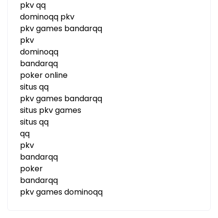
pkv qq
dominoqq pkv
pkv games bandarqq
pkv
dominoqq
bandarqq
poker online
situs qq
pkv games bandarqq
situs pkv games
situs qq
qq
pkv
bandarqq
poker
bandarqq
pkv games dominoqq