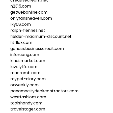
creativedream.net
n2315.com
getwebonline.com
onlyfansheaven.com
lky08.com
ralph-fiennes.net
fielder-maximum-discount.net
fitfllex.com
genesisbusinesscredit.com
inforuang.com
kindsmarket.com
luvelylife.com
macramb.com
mypet-diary.com
oxweekly.com
panamacitydeckcontractors.com
westfashions.com
toolshandy.com
travelstager.com