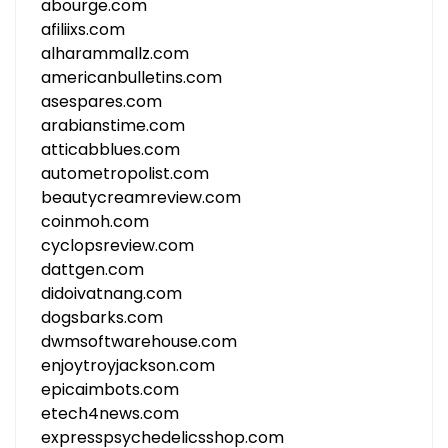
abourge.com
afiliixs.com
alharammallz.com
americanbulletins.com
asespares.com
arabianstime.com
atticabblues.com
autometropolist.com
beautycreamreview.com
coinmoh.com
cyclopsreview.com
dattgen.com
didoivatnang.com
dogsbarks.com
dwmsoftwarehouse.com
enjoytroyjackson.com
epicaimbots.com
etech4news.com
expresspsychedelicsshop.com