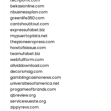
techporfit.com
bekasionline.com
nbusinessplan.com
greenlife360.com
cantshoutitout.com
expressufabet.biz
mypuertoplata.net
thepioneerxpress.com
howtofixissue.com
teamufabet.biz
webfullform.com
allviddownload.com
decorsmag.com
gamblingcasinonews.com
universitiesofamerica.net
progameofbrands.com
qbreview.org
servicewueste.org
zippyrevs.com