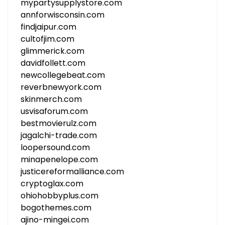
mypartysupplystore.com
annforwisconsin.com
findjaipur.com
cultofjim.com
glimmerick.com
davidfollett.com
newcollegebeat.com
reverbnewyork.com
skinmerch.com
usvisaforum.com
bestmovierulz.com
jagalchi-trade.com
loopersound.com
minapenelope.com
justicereformalliance.com
cryptoglax.com
ohiohobbyplus.com
bogothemes.com
ajino-mingei.com