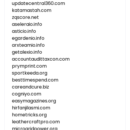
updatecentral360.com
katamastah.com
zqscore.net
aseleraio.info
asticio.info
egardenio.info
arxteamio.info
getalexio.info
accountaudittaxcon.com
prymprint.com
sportkeeda.org
besttimespend.com
careandcure.biz
cogniyo.com
easymagazines.org
hirfanjilasmi.com
hometricks.org
leathercraftpro.com
microgridpower.org