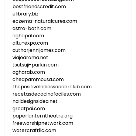
bestfriendscredit.com
elibrary.biz
eczema-naturalcures.com
astro-bath.com
aghapal.com
altu-expo.com
authorjennijames.com
viajearoma.net
tsutsuji-parkin.com
agharab.com
cheapammousa.com
thepositiveladiessoccerclub.com
recetasdecocinafaciles.com
naildesignsidea.net
greatpai.com
paperlanterntheatre.org
freeworshipnetwork.com
watercraftllc.com