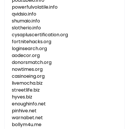
podtubeio.info
powerfulvolatile.info
qvidsio.info
shumaio.info
slotherio.info
cysapluscertification.org
fortnitehacks.org
loginsearch.org
aodecor.org
donorsmatch.org
nowtimes.org
casinoeing.org
livemocha.biz
streetlife.biz
hyves.biz
enoughinfo.net
pinhive.net
warnabet.net
bollym4u.me