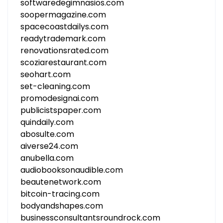
softwaredegimnasios.com
soopermagazine.com
spacecoastdailys.com
readytrademark.com
renovationsrated.com
scoziarestaurant.com
seohart.com
set-cleaning.com
promodesignai.com
publicistspaper.com
quindaily.com
abosulte.com
aiverse24.com
anubella.com
audiobooksonaudible.com
beautenetwork.com
bitcoin-tracing.com
bodyandshapes.com
businessconsultantsroundrock.com