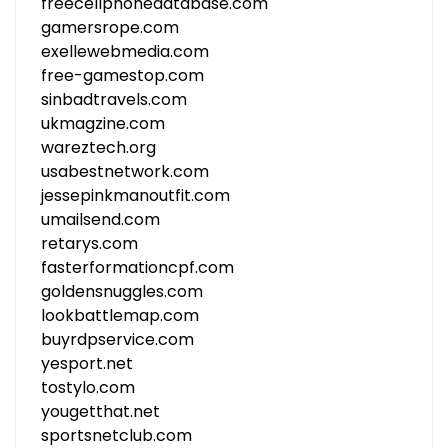
freecellphonedatabase.com
gamersrope.com
exellewebmedia.com
free-gamestop.com
sinbadtravels.com
ukmagzine.com
wareztech.org
usabestnetwork.com
jessepinkmanoutfit.com
umailsend.com
retarys.com
fasterformationcpf.com
goldensnuggles.com
lookbattlemap.com
buyrdpservice.com
yesport.net
tostylo.com
yougetthat.net
sportsnetclub.com