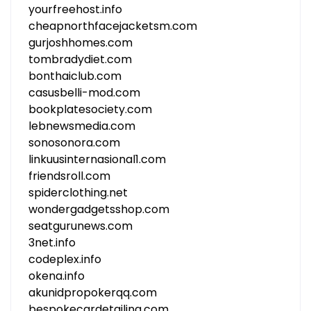
yourfreehost.info
cheapnorthfacejacketsm.com
gurjoshhomes.com
tombradydiet.com
bonthaiclub.com
casusbelli-mod.com
bookplatesociety.com
lebnewsmedia.com
sonosonora.com
linkuusinternasional1.com
friendsroll.com
spiderclothing.net
wondergadgetsshop.com
seatgurunews.com
3net.info
codeplex.info
okena.info
akunidpropokerqq.com
bespokecardetailing.com