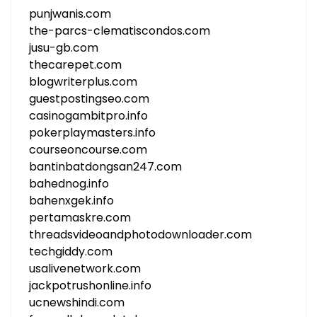
punjwanis.com
the-parcs-clematiscondos.com
jusu-gb.com
thecarepet.com
blogwriterplus.com
guestpostingseo.com
casinogambitpro.info
pokerplaymasters.info
courseoncourse.com
bantinbatdongsan247.com
bahednog.info
bahenxgek.info
pertamaskre.com
threadsvideoandphotodownloader.com
techgiddy.com
usalivenetwork.com
jackpotrushonline.info
ucnewshindi.com