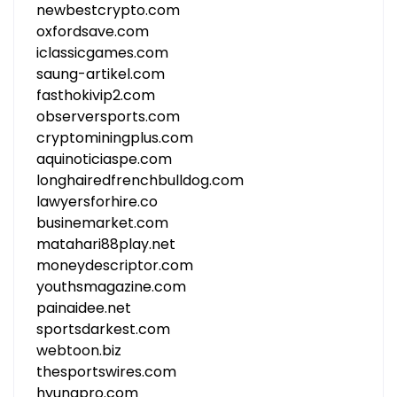
newbestcrypto.com
oxfordsave.com
iclassicgames.com
saung-artikel.com
fasthokivip2.com
observersports.com
cryptominingplus.com
aquinoticiaspe.com
longhairedfrenchbulldog.com
lawyersforhire.co
businemarket.com
matahari88play.net
moneydescriptor.com
youthsmagazine.com
painaidee.net
sportsdarkest.com
webtoon.biz
thesportswires.com
hyungpro.com