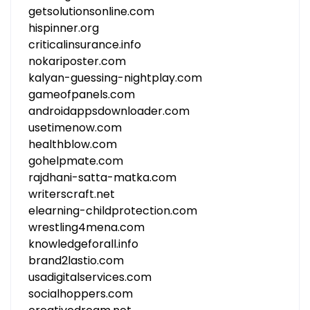
getsolutionsonline.com
hispinner.org
criticalinsurance.info
nokariposter.com
kalyan-guessing-nightplay.com
gameofpanels.com
androidappsdownloader.com
usetimenow.com
healthblow.com
gohelpmate.com
rajdhani-satta-matka.com
writerscraft.net
elearning-childprotection.com
wrestling4mena.com
knowledgeforall.info
brand2lastio.com
usadigitalservices.com
socialhoppers.com