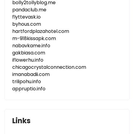
bolly2tollyblog.me
pandaclub.me
flyttevask.io
byhous.com
hartfordplazahotel.com
m-918kissapk.com
nabavkame.info
gakbiasa.com
iflowerhu.info
chicagocrystalconnection.com
imanabadii.com
trilipohu.info
appruptio.info
Links