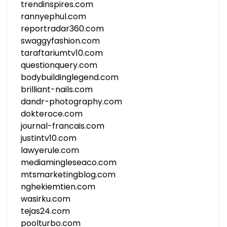
trendinspires.com
rannyephul.com
reportradar360.com
swaggyfashion.com
taraftariumtv10.com
questionquery.com
bodybuildinglegend.com
brilliant-nails.com
dandr-photography.com
dokteroce.com
journal-francais.com
justintv10.com
lawyerule.com
mediamingleseaco.com
mtsmarketingblog.com
nghekiemtien.com
wasirku.com
tejas24.com
poolturbo.com