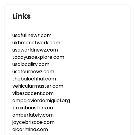
Links
usafullnewz.com
uktimenetwork.com
usaworldnewz.com
todayusaexplore.com
usalocality.com
usafournewz.com
thebalochhal.com
vehicularmaster.com
vibesaccent.com
ampajavierdemiguel.org
brainboosters.co
amberlately.com
joycebriscoe.com
aicarmina.com