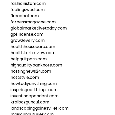
fashionistani.com
feelingswed.com
firecabal.com
forbessmagazine.com
globalmarketlivetoday.com
gpl-license.com
grow2every.com
healthhousecare.com
healthkartreview.com
helpquitporn.com
highqualitybanknote.com
hostingnews24.com
hottstyle.com
howtodiyanything.com
inspiringearthlings.com
investindependent.com
kralbozguncu1.com
landscapinggainesvillefl.com
maisonhauturier.com