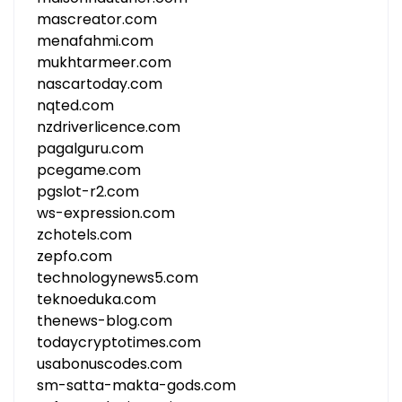
mascreator.com
menafahmi.com
mukhtarmeer.com
nascartoday.com
nqted.com
nzdriverlicence.com
pagalguru.com
pcegame.com
pgslot-r2.com
ws-expression.com
zchotels.com
zepfo.com
technologynews5.com
teknoeduka.com
thenews-blog.com
todaycryptotimes.com
usabonuscodes.com
sm-satta-makta-gods.com