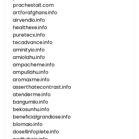
prachestait.com
artforafghans.info
airvendio.info
healthexe.info
puretecx.info
tecadvance.info
aminityio.info
amiolahu.info
ampacheme.info
ampullahu.info
aromaxme.info
asserthatecontrast.info
atenderme.info
bangumiio.info
bekosunhu.info
beneficialgrandiose.info
blomaio.info
dosellinfoplete.info