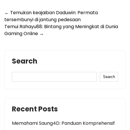
Post
←
Temukan keajaiban Daduwin: Permata
tersembunyi di jantung pedesaan
navigation
Temui Rahayu88: Bintang yang Meningkat di Dunia
Gaming Online
→
Search
Search
Recent Posts
Memahami Saung4D: Panduan Komprehensif