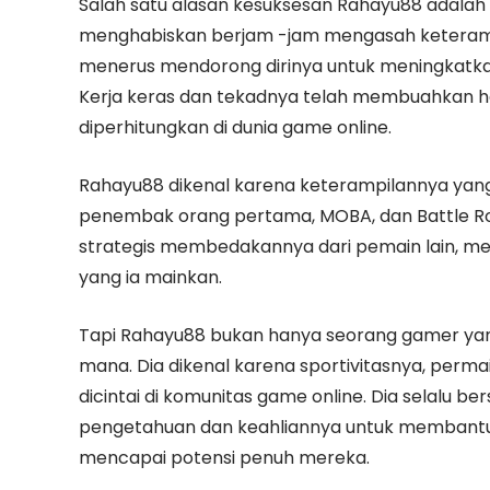
Salah satu alasan kesuksesan Rahayu88 adalah 
menghabiskan berjam -jam mengasah keteramp
menerus mendorong dirinya untuk meningkatka
Kerja keras dan tekadnya telah membuahkan ha
diperhitungkan di dunia game online.
Rahayu88 dikenal karena keterampilannya yang
penembak orang pertama, MOBA, dan Battle Roya
strategis membedakannya dari pemain lain, m
yang ia mainkan.
Tapi Rahayu88 bukan hanya seorang gamer yang
mana. Dia dikenal karena sportivitasnya, permai
dicintai di komunitas game online. Dia selalu
pengetahuan dan keahliannya untuk membant
mencapai potensi penuh mereka.