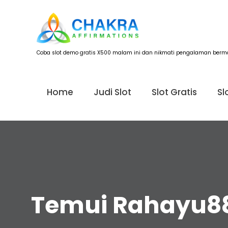
Skip
to
content
Coba slot demo gratis X500 malam ini dan nikmati pengalaman bermai
Home
Judi Slot
Slot Gratis
S
Temui Rahayu88