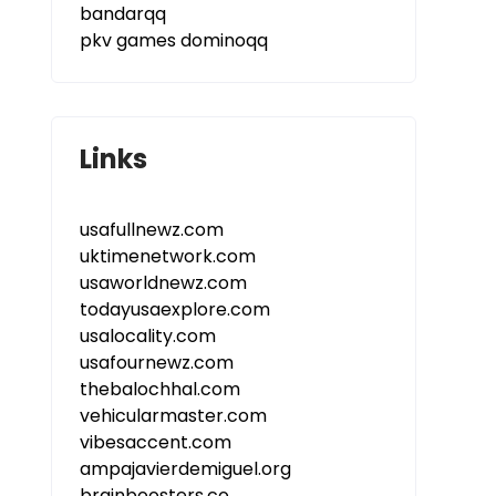
bandarqq
pkv games dominoqq
Links
usafullnewz.com
uktimenetwork.com
usaworldnewz.com
todayusaexplore.com
usalocality.com
usafournewz.com
thebalochhal.com
vehicularmaster.com
vibesaccent.com
ampajavierdemiguel.org
brainboosters.co