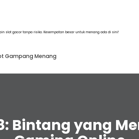
n slot gacor tanpa risiko. Kesempatan besar untuk menang ada di sini!
lot Gampang Menang
: Bintang yang Men