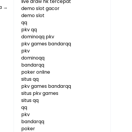
live draw hk tercepat
ya
→
demo slot gacor
demo slot
qq
pkv qq
dominoqq pkv
pkv games bandarqq
pkv
dominoqq
bandarqq
poker online
situs qq
pkv games bandarqq
situs pkv games
situs qq
qq
pkv
bandarqq
poker