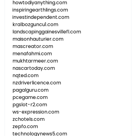
howtodiyanything.com
inspiringearthlings.com
investindependent.com
kralbozguncu1.com
landscapinggainesvillefl.com
maisonhauturier.com
mascreator.com
menafahmi.com
mukhtarmeer.com
nascartoday.com
nqted.com
nzdriverlicence.com
pagalguru.com
pcegame.com
pgslot-r2.com
ws-expression.com
zchotels.com
zepfo.com
technologynews5.com