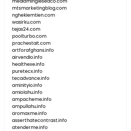
mediamingleseaco.com
mtsmarketingblog.com
nghekiemtien.com
wasirku.com
tejas24.com
poolturbo.com
prachestait.com
artforafghans.info
airvendio.info
healthexe.info
puretecx.info
tecadvance.info
aminityio.info
amiolahu.info
ampacheme.info
ampullahu.info
aromaxme.info
asserthatecontrast.info
atenderme.info