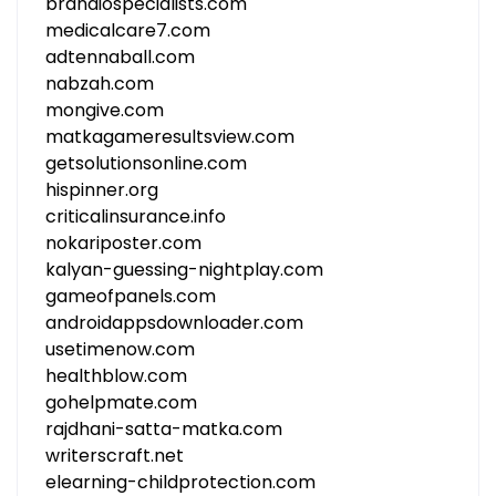
brandiospecialists.com
medicalcare7.com
adtennaball.com
nabzah.com
mongive.com
matkagameresultsview.com
getsolutionsonline.com
hispinner.org
criticalinsurance.info
nokariposter.com
kalyan-guessing-nightplay.com
gameofpanels.com
androidappsdownloader.com
usetimenow.com
healthblow.com
gohelpmate.com
rajdhani-satta-matka.com
writerscraft.net
elearning-childprotection.com