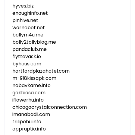
hyves.biz
enoughinfo.net
pinhive.net
warnabet.net
bollym4u.me
bolly2tollyblog.me
pandaclub.me
flyttevask.io
byhous.com
hartfordplazahotel.com
m-918kissapk.com
nabavkame.info
gakbiasa.com
iflowerhu.info
chicagocrystalconnection.com
imanabadii.com
trilipohu.info
appruptio.info