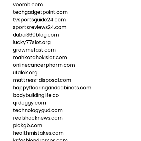
voomb.com
techgadgetpoint.com
tvsportsguide24.com
sportsreviews24.com
dubai360blog.com
lucky77slot.org
growmefast.com
mahkotahokislot.com
onlinecancerpharm.com
ufalek.org
mattress-disposal.com
happyflooringandcabinets.com
bodybuildinglife.co
qrdoggy.com
technologygud.com
realshocknews.com
pickgb.com
healthmistakes.com
ksfashiondresses.com