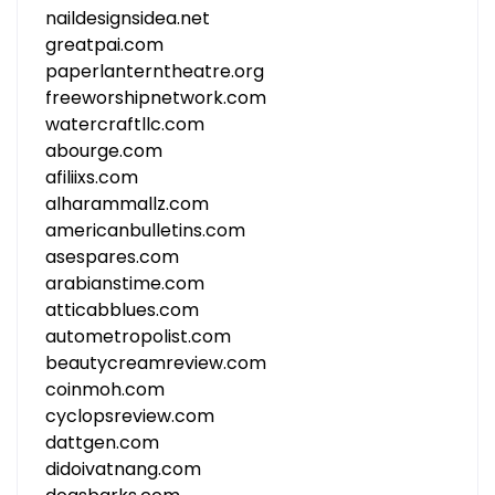
naildesignsidea.net
greatpai.com
paperlanterntheatre.org
freeworshipnetwork.com
watercraftllc.com
abourge.com
afiliixs.com
alharammallz.com
americanbulletins.com
asespares.com
arabianstime.com
atticabblues.com
autometropolist.com
beautycreamreview.com
coinmoh.com
cyclopsreview.com
dattgen.com
didoivatnang.com