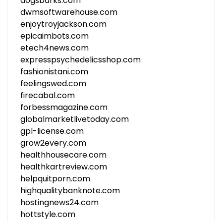
dogsbarks.com
dwmsoftwarehouse.com
enjoytroyjackson.com
epicaimbots.com
etech4news.com
expresspsychedelicsshop.com
fashionistani.com
feelingswed.com
firecabal.com
forbessmagazine.com
globalmarketlivetoday.com
gpl-license.com
grow2every.com
healthhousecare.com
healthkartreview.com
helpquitporn.com
highqualitybanknote.com
hostingnews24.com
hottstyle.com