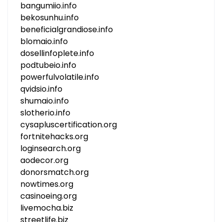
bangumiio.info
bekosunhu.info
beneficialgrandiose.info
blomaio.info
dosellinfoplete.info
podtubeio.info
powerfulvolatile.info
qvidsio.info
shumaio.info
slotherio.info
cysapluscertification.org
fortnitehacks.org
loginsearch.org
aodecor.org
donorsmatch.org
nowtimes.org
casinoeing.org
livemocha.biz
streetlife.biz