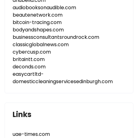
anubella.com
audiobooksonaudible.com
beautenetwork.com
bitcoin-tracing.com
bodyandshapes.com
businessconsultantsroundrock.com
classicglobalnews.com
cybercusp.com
britaintt.com
deconds.com
easycartltd-
domesticcleaningservicesedinburgh.com
Links
uae-times.com