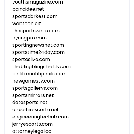
youthsmagazine.com
painaidee.net
sportsdarkest.com
webtoon.biz
thesportswires.com
hyungpro.com
sportingnewsnet.com
sportstime24day.com
sporteslive.com
theblingblingshields.com
pinkfrenchtipnails.com
newgamestv.com
sportsgallerys.com
sportsmirrors.net
datasports.net
atasehirescortu.net
engineeringtechub.com
jerryescorts.com
attorneylegal.co