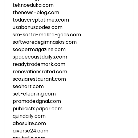
teknoeduka.com
thenews-blog.com
todaycryptotimes.com
usabonuscodes.com
sm-satta-makta-gods.com
softwaredegimnasios.com
soopermagazine.com
spacecoastdailys.com
readytrademark.com
renovationsrated.com
scoziarestaurant.com
seohart.com
set-cleaning.com
promodesignai.com
publicistspaper.com
quindaily.com
abosulte.com
aiverse24.com