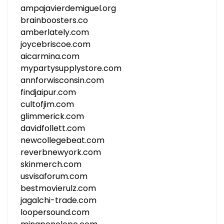
ampajavierdemiguel.org
brainboosters.co
amberlately.com
joycebriscoe.com
aicarmina.com
mypartysupplystore.com
annforwisconsin.com
findjaipur.com
cultofjim.com
glimmerick.com
davidfollett.com
newcollegebeat.com
reverbnewyork.com
skinmerch.com
usvisaforum.com
bestmovierulz.com
jagalchi-trade.com
loopersound.com