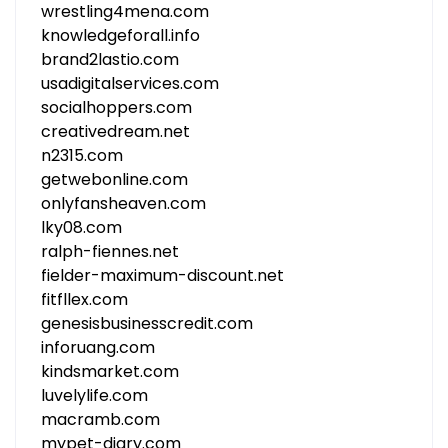
wrestling4mena.com
knowledgeforall.info
brand2lastio.com
usadigitalservices.com
socialhoppers.com
creativedream.net
n2315.com
getwebonline.com
onlyfansheaven.com
lky08.com
ralph-fiennes.net
fielder-maximum-discount.net
fitfllex.com
genesisbusinesscredit.com
inforuang.com
kindsmarket.com
luvelylife.com
macramb.com
mypet-diary.com