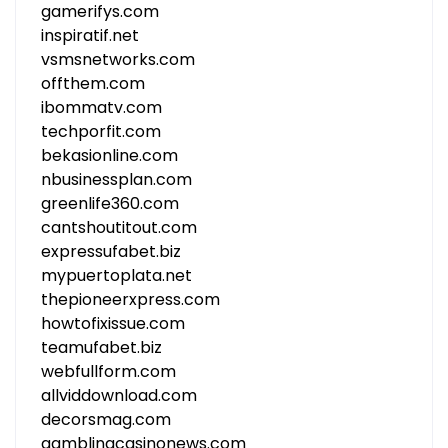
gamerifys.com
inspiratif.net
vsmsnetworks.com
offthem.com
ibommatv.com
techporfit.com
bekasionline.com
nbusinessplan.com
greenlife360.com
cantshoutitout.com
expressufabet.biz
mypuertoplata.net
thepioneerxpress.com
howtofixissue.com
teamufabet.biz
webfullform.com
allviddownload.com
decorsmag.com
gamblingcasinonews.com