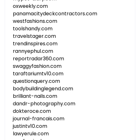
oxweekly.com
panamacitydeckcontractors.com
westfashions.com
toolshandy.com
travelstager.com
trendinspires.com
rannyephul.com
reportradar360.com
swaggyfashion.com
taraftariumtv10.com
questionquery.com
bodybuildinglegend.com
brilliant-nails.com
dandr-photography.com
dokteroce.com
journal-francais.com
justintv10.com
lawyerule.com