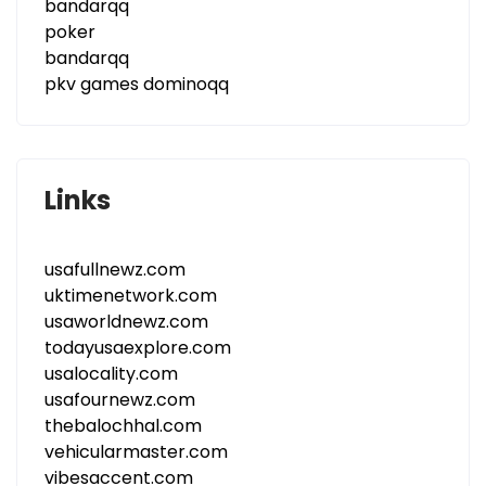
bandarqq
poker
bandarqq
pkv games dominoqq
Links
usafullnewz.com
uktimenetwork.com
usaworldnewz.com
todayusaexplore.com
usalocality.com
usafournewz.com
thebalochhal.com
vehicularmaster.com
vibesaccent.com