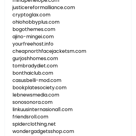
minapenelope.com
justicereformalliance.com
cryptoglax.com
ohiohobbyplus.com
bogothemes.com
ajino-mingei.com
yourfreehost.info
cheapnorthfacejacketsm.com
gurjoshhomes.com
tombradydiet.com
bonthaiclub.com
casusbelli-mod.com
bookplatesociety.com
lebnewsmedia.com
sonosonora.com
linkuusinternasional1.com
friendsroll.com
spiderclothing.net
wondergadgetsshop.com