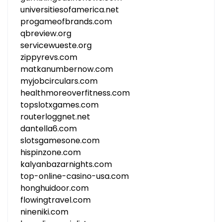
universitiesofamerica.net
progameofbrands.com
qbreview.org
servicewueste.org
zippyrevs.com
matkanumbernow.com
myjobcirculars.com
healthmoreoverfitness.com
topslotxgames.com
routerloggnet.net
dantella6.com
slotsgamesone.com
hispinzone.com
kalyanbazarnights.com
top-online-casino-usa.com
honghuidoor.com
flowingtravel.com
nineniki.com