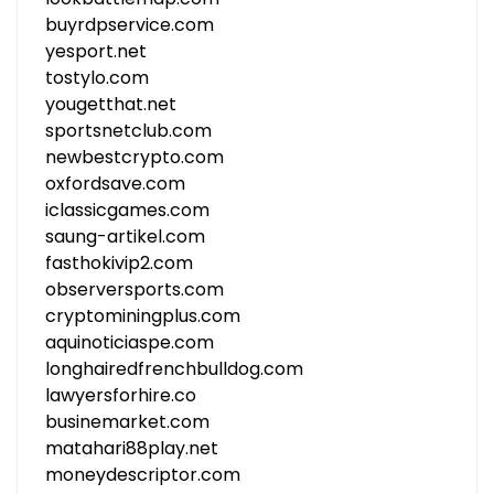
buyrdpservice.com
yesport.net
tostylo.com
yougetthat.net
sportsnetclub.com
newbestcrypto.com
oxfordsave.com
iclassicgames.com
saung-artikel.com
fasthokivip2.com
observersports.com
cryptominingplus.com
aquinoticiaspe.com
longhairedfrenchbulldog.com
lawyersforhire.co
businemarket.com
matahari88play.net
moneydescriptor.com