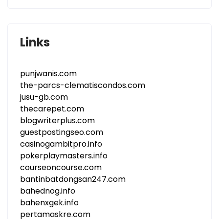
Links
punjwanis.com
the-parcs-clematiscondos.com
jusu-gb.com
thecarepet.com
blogwriterplus.com
guestpostingseo.com
casinogambitpro.info
pokerplaymasters.info
courseoncourse.com
bantinbatdongsan247.com
bahednog.info
bahenxgek.info
pertamaskre.com