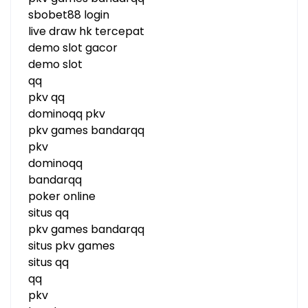
sbobet88 login
live draw hk tercepat
demo slot gacor
demo slot
qq
pkv qq
dominoqq pkv
pkv games bandarqq
pkv
dominoqq
bandarqq
poker online
situs qq
pkv games bandarqq
situs pkv games
situs qq
qq
pkv