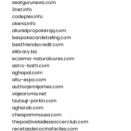
seatgurunews.com
3net.info
codeplex.info
okena.info
akunidpropokerqq.com
bespokecardetailing.com
bestfriendscredit.com
elibrary.biz
eczema-naturalcures.com
astro-bath.com
aghapal.com
altu-expo.com
authorjennijames.com
viajearoma.net
tsutsuji-parkin.com
agharab.com
cheapammousa.com
thepositiveladiessoccerclub.com
recetasdecocinafaciles.com