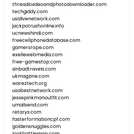
threadsvideoandphotodownloader.com
techgiddy.com
usalivenetwork.com
jackpotrushonline.info
ucnewshindi.com
freecellphonedatabase.com
gamersrope.com
exellewebmedia.com
free-gamestop.com
sinbadtravels.com
ukmagzine.com
wareztech.org
usabestnetwork.com
jessepinkmanoutfit.com
umailsend.com
retarys.com
fasterformationcpf.com
goldensnuggles.com
lookbattlemap.com