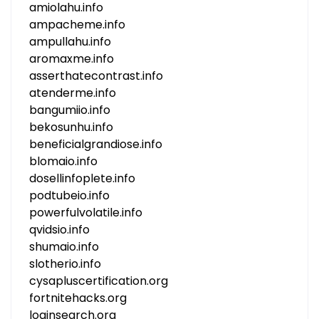
amiolahu.info
ampacheme.info
ampullahu.info
aromaxme.info
asserthatecontrast.info
atenderme.info
bangumiio.info
bekosunhu.info
beneficialgrandiose.info
blomaio.info
dosellinfoplete.info
podtubeio.info
powerfulvolatile.info
qvidsio.info
shumaio.info
slotherio.info
cysapluscertification.org
fortnitehacks.org
loginsearch.org