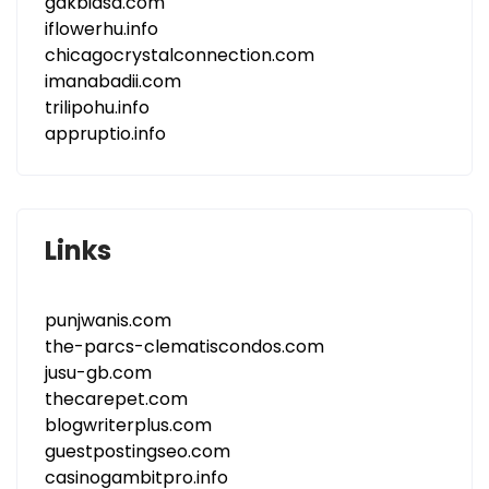
gakbiasa.com
iflowerhu.info
chicagocrystalconnection.com
imanabadii.com
trilipohu.info
appruptio.info
Links
punjwanis.com
the-parcs-clematiscondos.com
jusu-gb.com
thecarepet.com
blogwriterplus.com
guestpostingseo.com
casinogambitpro.info