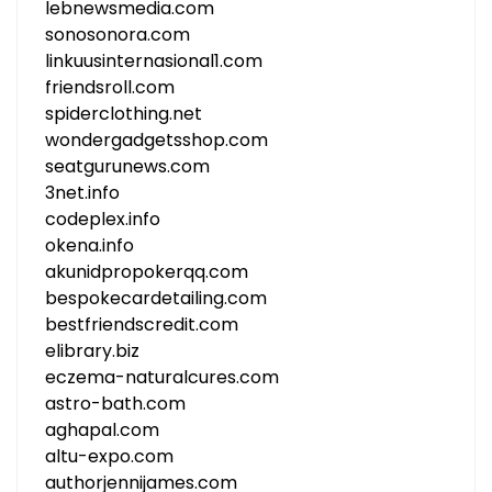
lebnewsmedia.com
sonosonora.com
linkuusinternasional1.com
friendsroll.com
spiderclothing.net
wondergadgetsshop.com
seatgurunews.com
3net.info
codeplex.info
okena.info
akunidpropokerqq.com
bespokecardetailing.com
bestfriendscredit.com
elibrary.biz
eczema-naturalcures.com
astro-bath.com
aghapal.com
altu-expo.com
authorjennijames.com