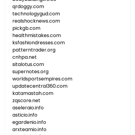
qrdoggy.com
technologygud.com
realshocknews.com
pickgb.com
healthmistakes.com
ksfashiondresses.com
patterntrader.org
cnhpa.net
sitalotus.com
supernotes.org
worldsportsempires.com
updatecentral360.com
katamastah.com
zqscore.net
aseleraio.info
asticio.info
egardenio.info
arxteamio.info