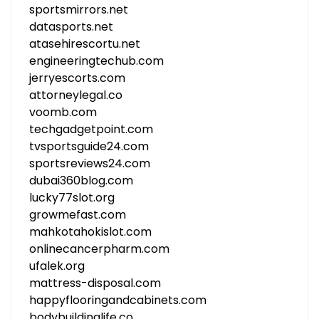
sportsmirrors.net
datasports.net
atasehirescortu.net
engineeringtechub.com
jerryescorts.com
attorneylegal.co
voomb.com
techgadgetpoint.com
tvsportsguide24.com
sportsreviews24.com
dubai360blog.com
lucky77slot.org
growmefast.com
mahkotahokislot.com
onlinecancerpharm.com
ufalek.org
mattress-disposal.com
happyflooringandcabinets.com
bodybuildinglife.co