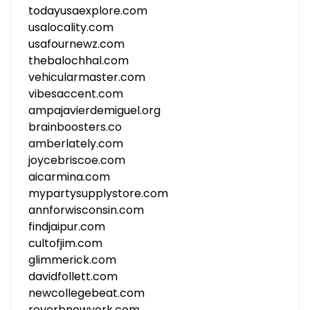
todayusaexplore.com
usalocality.com
usafournewz.com
thebalochhal.com
vehicularmaster.com
vibesaccent.com
ampajavierdemiguel.org
brainboosters.co
amberlately.com
joycebriscoe.com
aicarmina.com
mypartysupplystore.com
annforwisconsin.com
findjaipur.com
cultofjim.com
glimmerick.com
davidfollett.com
newcollegebeat.com
reverbnewyork.com