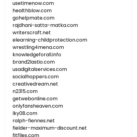
usetimenow.com
healthblow.com
gohelpmate.com
rajdhani-satta-matka.com
writerscraft.net
elearning-childprotection.com
wrestling4mena.com
knowledgeforall.info
brand2lastio.com
usadigitalservices.com
socialhoppers.com
creativedream.net
n2315.com
getwebonline.com
onlyfansheaven.com
lky08.com
ralph-fiennes.net
fielder-maximum-discount.net
fitfllex.com