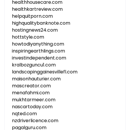
healthhousecare.com
healthkartreview.com
helpquitporn.com
highqualitybanknote.com
hostingnews24.com
hottstyle.com
howtodiyanything.com
inspiringearthlings.com
investindependent.com
kralbozguncu1.com
landscapinggainesvillefl.com
maisonhauturier.com
mascreator.com
menafahmi.com
mukhtarmeer.com
nascartoday.com
nqted.com
nzdriverlicence.com
pagalguru.com