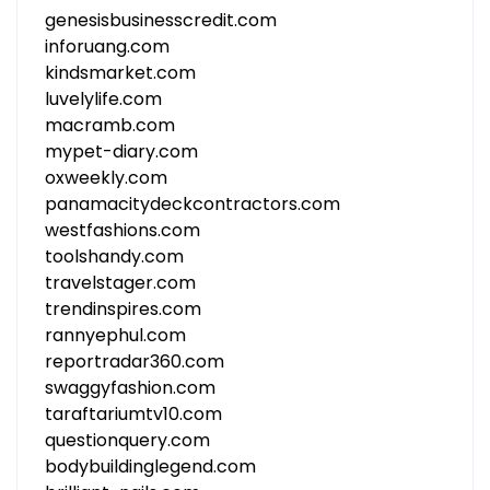
genesisbusinesscredit.com
inforuang.com
kindsmarket.com
luvelylife.com
macramb.com
mypet-diary.com
oxweekly.com
panamacitydeckcontractors.com
westfashions.com
toolshandy.com
travelstager.com
trendinspires.com
rannyephul.com
reportradar360.com
swaggyfashion.com
taraftariumtv10.com
questionquery.com
bodybuildinglegend.com