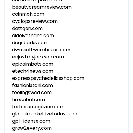
beautycreamreview.com
coinmoh.com
cyclopsreview.com
dattgen.com
didoivatnang.com
dogsbarks.com
dwmsoftwarehouse.com
enjoytroyjackson.com
epicaimbots.com
etech4news.com
expresspsychedelicsshop.com
fashionistani.com
feelingswed.com
firecabal.com
forbessmagazine.com
globalmarketlivetoday.com
gpl-license.com
grow2every.com