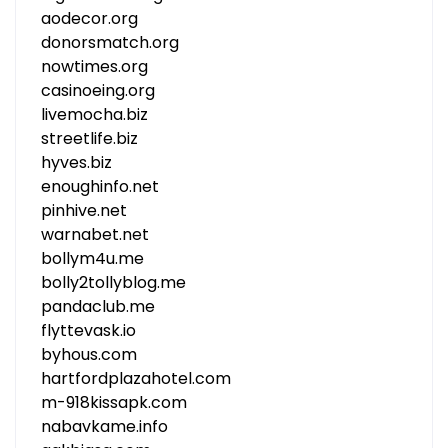
aodecor.org
donorsmatch.org
nowtimes.org
casinoeing.org
livemocha.biz
streetlife.biz
hyves.biz
enoughinfo.net
pinhive.net
warnabet.net
bollym4u.me
bolly2tollyblog.me
pandaclub.me
flyttevask.io
byhous.com
hartfordplazahotel.com
m-918kissapk.com
nabavkame.info