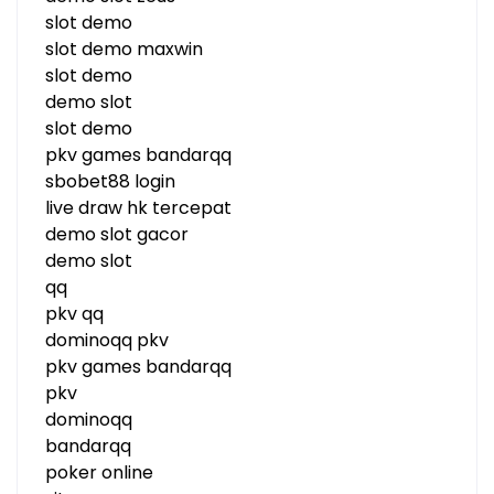
slot demo
slot demo maxwin
slot demo
demo slot
slot demo
pkv games bandarqq
sbobet88 login
live draw hk tercepat
demo slot gacor
demo slot
qq
pkv qq
dominoqq pkv
pkv games bandarqq
pkv
dominoqq
bandarqq
poker online