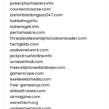
pokerplaymasters.info
courseoncourse.com
bantinbatdongsan247.com
bahednog.info
bahenxgek.info
pertamaskre.com
threadsvideoandphotodownloader.com
techgiddy.com
usalivenetwork.com
jackpotrushonline.info
ucnewshindi.com
freecellphonedatabase.com
gamersrope.com
exellewebmedia.com
free-gamestop.com
sinbadtravels.com
ukmagzine.com
wareztech.org
usabestnetwork.com