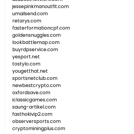
jessepinkmanoutfit.com
umailsend.com
retarys.com
fasterformationcpf.com
goldensnuggles.com
lookbattlemap.com
buyrdpservice.com
yesport.net
tostylo.com
yougetthat.net
sportsnetclub.com
newbestcrypto.com
oxfordsave.com
iclassicgames.com
saung-artikel.com
fasthokivip2.com
observersports.com
cryptominingplus.com