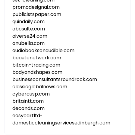
promodesignai.com
publicistspaper.com
quindaily.com
abosulte.com
aiverse24.com
anubella.com
audiobooksonaudible.com
beautenetwork.com
bitcoin-tracing.com
bodyandshapes.com
businessconsultantsroundrock.com
classicglobalnews.com
cybercusp.com
britaintt.com
deconds.com
easycartltd-
domesticcleaningservicesedinburgh.com