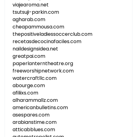
viajearoma.net
tsutsuji-parkin.com
agharab.com
cheapammousa.com
thepositiveladiessoccerclub.com
recetasdecocinafaciles.com
naildesignsidea.net
greatpai.com
paperlanterntheatre.org
freeworshipnetwork.com
watercraftllc.com
abourge.com
afiliixs.com
alharammallz.com
americanbulletins.com
asespares.com
arabianstime.com
atticabblues.com
autometropolist.com