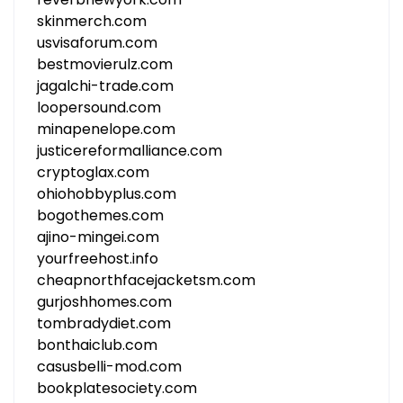
skinmerch.com
usvisaforum.com
bestmovierulz.com
jagalchi-trade.com
loopersound.com
minapenelope.com
justicereformalliance.com
cryptoglax.com
ohiohobbyplus.com
bogothemes.com
ajino-mingei.com
yourfreehost.info
cheapnorthfacejacketsm.com
gurjoshhomes.com
tombradydiet.com
bonthaiclub.com
casusbelli-mod.com
bookplatesociety.com