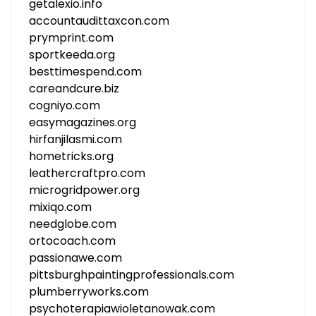
getalexio.info
accountaudittaxcon.com
prymprint.com
sportkeeda.org
besttimespend.com
careandcure.biz
cogniyo.com
easymagazines.org
hirfanjilasmi.com
hometricks.org
leathercraftpro.com
microgridpower.org
mixiqo.com
needglobe.com
ortocoach.com
passionawe.com
pittsburghpaintingprofessionals.com
plumberryworks.com
psychoterapiawioletanowak.com