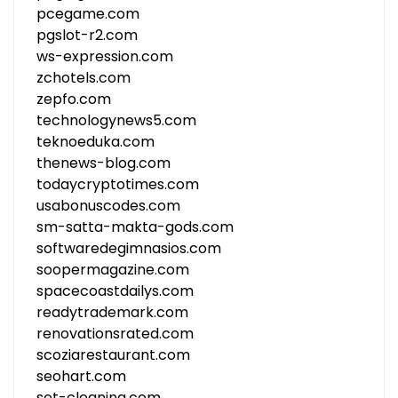
pcegame.com
pgslot-r2.com
ws-expression.com
zchotels.com
zepfo.com
technologynews5.com
teknoeduka.com
thenews-blog.com
todaycryptotimes.com
usabonuscodes.com
sm-satta-makta-gods.com
softwaredegimnasios.com
soopermagazine.com
spacecoastdailys.com
readytrademark.com
renovationsrated.com
scoziarestaurant.com
seohart.com
set-cleaning.com