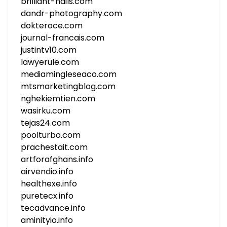
brilliant-nails.com
dandr-photography.com
dokteroce.com
journal-francais.com
justintv10.com
lawyerule.com
mediamingleseaco.com
mtsmarketingblog.com
nghekiemtien.com
wasirku.com
tejas24.com
poolturbo.com
prachestait.com
artforafghans.info
airvendio.info
healthexe.info
puretecx.info
tecadvance.info
aminityio.info