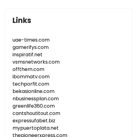
Links
uae-times.com
gamerifys.com
inspiratif.net
vsmsnetworks.com
offthem.com
ibommatv.com
techporfit.com
bekasionline.com
nbusinessplan.com
greenlife360.com
cantshoutitout.com
expressufabet.biz
mypuertoplata.net
thepioneerxpress.com