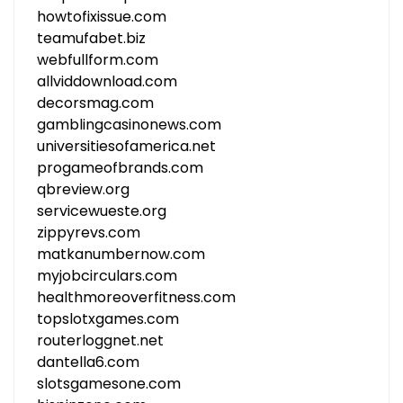
howtofixissue.com
teamufabet.biz
webfullform.com
allviddownload.com
decorsmag.com
gamblingcasinonews.com
universitiesofamerica.net
progameofbrands.com
qbreview.org
servicewueste.org
zippyrevs.com
matkanumbernow.com
myjobcirculars.com
healthmoreoverfitness.com
topslotxgames.com
routerloggnet.net
dantella6.com
slotsgamesone.com