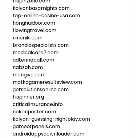
hispinzone.com
kalyanbazarnights.com
top-online-casino-usa.com
honghuidoor.com
flowingtravel.com
nineniki.com
brandiospecialists.com
medicalcare7.com
adtennaball.com
nabzah.com
mongive.com
matkagameresultsview.com
getsolutionsonline.com
hispinner.org
criticalinsurance.info
nokariposter.com
kalyan-guessing-nightplay.com
gameofpanels.com
androidappsdownloader.com