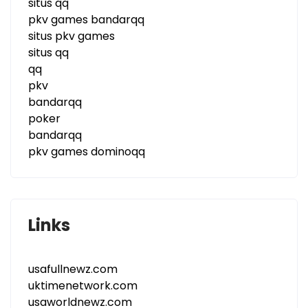
situs qq
pkv games bandarqq
situs pkv games
situs qq
qq
pkv
bandarqq
poker
bandarqq
pkv games dominoqq
Links
usafullnewz.com
uktimenetwork.com
usaworldnewz.com