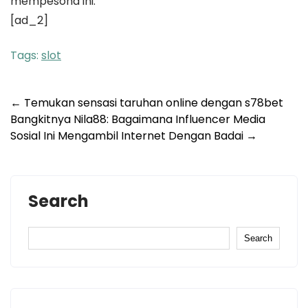
mempesona ini.
[ad_2]
Tags:
slot
Post
←
Temukan sensasi taruhan online dengan s78bet
Bangkitnya Nila88: Bagaimana Influencer Media
navigation
Sosial Ini Mengambil Internet Dengan Badai
→
Search
Search