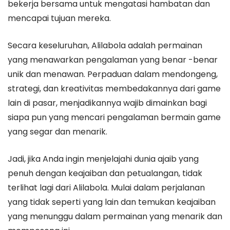
bekerja bersama untuk mengatasi hambatan dan
mencapai tujuan mereka.
Secara keseluruhan, Alilabola adalah permainan
yang menawarkan pengalaman yang benar -benar
unik dan menawan. Perpaduan dalam mendongeng,
strategi, dan kreativitas membedakannya dari game
lain di pasar, menjadikannya wajib dimainkan bagi
siapa pun yang mencari pengalaman bermain game
yang segar dan menarik.
Jadi, jika Anda ingin menjelajahi dunia ajaib yang
penuh dengan keajaiban dan petualangan, tidak
terlihat lagi dari Alilabola. Mulai dalam perjalanan
yang tidak seperti yang lain dan temukan keajaiban
yang menunggu dalam permainan yang menarik dan