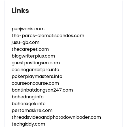
Links
punjwanis.com
the-parcs-clematiscondos.com
jusu-gb.com
thecarepet.com
blogwriterplus.com
guestpostingseo.com
casinogambitpro.info
pokerplaymasters.info
courseoncourse.com
bantinbatdongsan247.com
bahednog.info
bahenxgek.info
pertamaskre.com
threadsvideoandphotodownloader.com
techgiddy.com