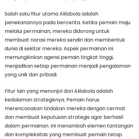
Salah satu fitur utama Alilabola adalah
penekanannya pada bercerita. Ketika pemain maju
melalui permainan, mereka didorong untuk
membuat narasi mereka sendiri dan membentuk
dunia di sekitar mereka. Aspek permainan ini
memungkinkan agensi pemain tingkat tinggi,
menjadikan setiap permainan menjadi pengalaman
yang unik dan pribadi.
Fitur lain yang menonjol dari Alilabola adalah
kedalaman strategisnya. Pemain harus
merencanakan tindakan mereka dengan cermat
dan membuat keputusan strategis agar berhasil
dalam permainan. Ini menambah elemen tantangan
dan kompleksitas yang membuat pemain tetap