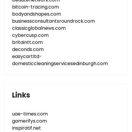
bitcoin-tracing.com
bodyandshapes.com
businessconsultantsroundrock.com
classicglobalnews.com
cybercusp.com
britaintt.com
deconds.com
easycartltd-
domesticcleaningservicesedinburgh.com
Links
uae-times.com
gamerifys.com
inspiratif.net