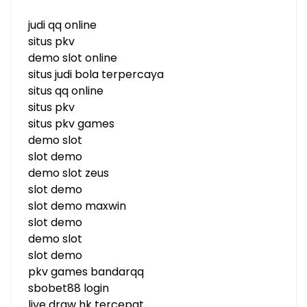
judi qq online
situs pkv
demo slot online
situs judi bola terpercaya
situs qq online
situs pkv
situs pkv games
demo slot
slot demo
demo slot zeus
slot demo
slot demo maxwin
slot demo
demo slot
slot demo
pkv games bandarqq
sbobet88 login
live draw hk tercepat