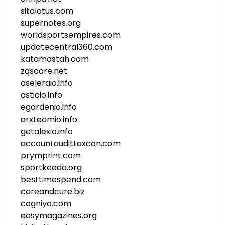
sitalotus.com
supernotes.org
worldsportsempires.com
updatecentral360.com
katamastah.com
zqscore.net
aseleraio.info
asticio.info
egardenio.info
arxteamio.info
getalexio.info
accountaudittaxcon.com
prymprint.com
sportkeeda.org
besttimespend.com
careandcure.biz
cogniyo.com
easymagazines.org