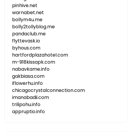
pinhive.net
warnabet.net
bollym4u.me
bolly2tollyblog.me
pandaclub.me
flyttevask.io
byhous.com
hartfordplazahotel.com
m-918kissapk.com
nabavkame.info
gakbiasa.com
iflowerhu.info
chicagocrystalconnection.com
imanabadii.com
trilipohu.info
appruptio.info