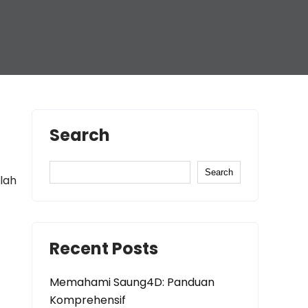
Search
Search
lah
Recent Posts
Memahami Saung4D: Panduan
Komprehensif