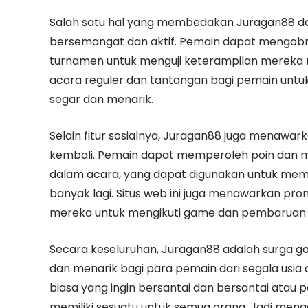
Salah satu hal yang membedakan Juragan88 dar
bersemangat dan aktif. Pemain dapat mengobro
turnamen untuk menguji keterampilan mereka m
acara reguler dan tantangan bagi pemain untu
segar dan menarik.
Selain fitur sosialnya, Juragan88 juga menawar
kembali. Pemain dapat memperoleh poin dan ma
dalam acara, yang dapat digunakan untuk memb
banyak lagi. Situs web ini juga menawarkan pr
mereka untuk mengikuti game dan pembaruan 
Secara keseluruhan, Juragan88 adalah surg
dan menarik bagi para pemain dari segala usi
biasa yang ingin bersantai dan bersantai atau
memiliki sesuatu untuk semua orang. Jadi men