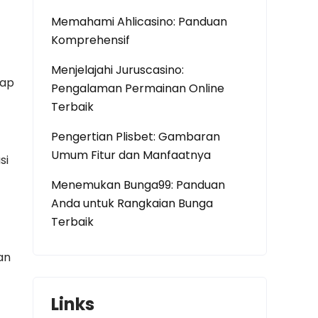
Memahami Ahlicasino: Panduan
Komprehensif
Menjelajahi Juruscasino:
tap
Pengalaman Permainan Online
Terbaik
Pengertian Plisbet: Gambaran
Umum Fitur dan Manfaatnya
si
Menemukan Bunga99: Panduan
Anda untuk Rangkaian Bunga
Terbaik
an
Links