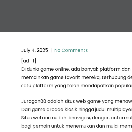
July 4, 2025
|
No Comments
[ad_1]
Di dunia game online, ada banyak platform da
memainkan game favorit mereka, terhubung deng
satu platform yang telah mendapatkan popular
Juragan88 adalah situs web game yang menawa
Dari game arcade klasik hingga judul multiplay
Situs web ini mudah dinavigasi, dengan anta
bagi pemain untuk menemukan dan mulai mema