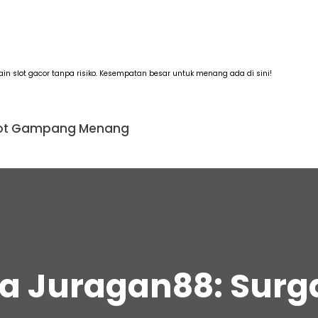
n slot gacor tanpa risiko. Kesempatan besar untuk menang ada di sini!
lot Gampang Menang
ia Juragan88: Sur