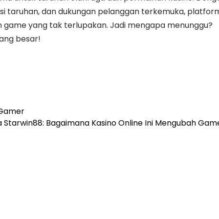
 taruhan, dan dukungan pelanggan terkemuka, platform
 game yang tak terlupakan. Jadi mengapa menunggu?
nang besar!
 Gamer
a Starwin88: Bagaimana Kasino Online Ini Mengubah Ga