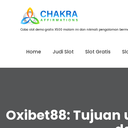
Skip
to
content
Coba slot demo gratis X500 malam ini dan nikmati pengalaman bermai
Home
Judi Slot
Slot Gratis
S
Oxibet88: Tujuan