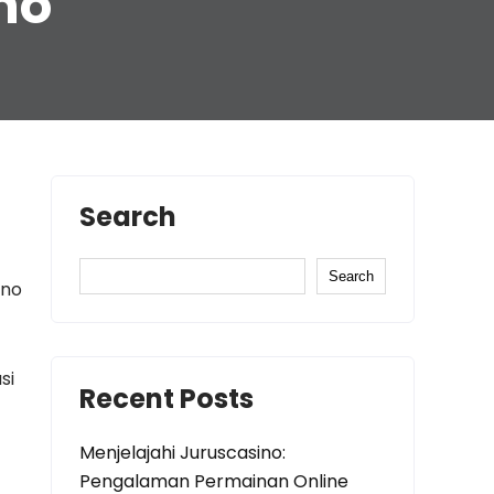
no
Search
Search
ino
si
Recent Posts
Menjelajahi Juruscasino:
Pengalaman Permainan Online