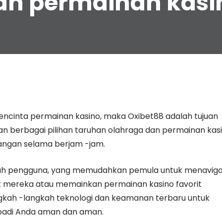
an permainan kasi
ncinta permainan kasino, maka Oxibet88 adalah tujuan
an berbagai pilihan taruhan olahraga dan permainan kas
angan selama berjam -jam.
ah pengguna, yang memudahkan pemula untuk menaviga
it mereka atau memainkan permainan kasino favorit
angkah -langkah teknologi dan keamanan terbaru untuk
ibadi Anda aman dan aman.