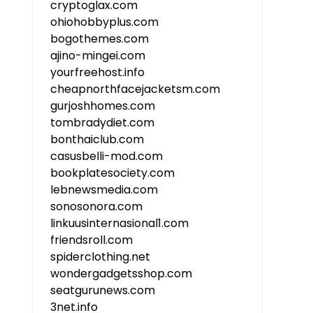
cryptoglax.com
ohiohobbyplus.com
bogothemes.com
ajino-mingei.com
yourfreehost.info
cheapnorthfacejacketsm.com
gurjoshhomes.com
tombradydiet.com
bonthaiclub.com
casusbelli-mod.com
bookplatesociety.com
lebnewsmedia.com
sonosonora.com
linkuusinternasional1.com
friendsroll.com
spiderclothing.net
wondergadgetsshop.com
seatgurunews.com
3net.info