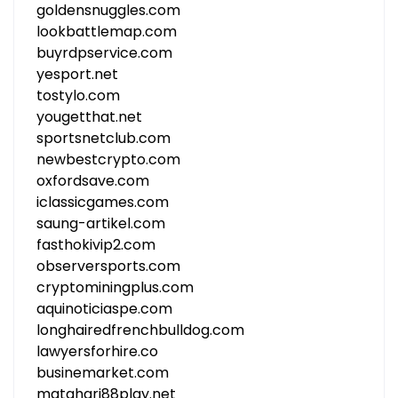
goldensnuggles.com
lookbattlemap.com
buyrdpservice.com
yesport.net
tostylo.com
yougetthat.net
sportsnetclub.com
newbestcrypto.com
oxfordsave.com
iclassicgames.com
saung-artikel.com
fasthokivip2.com
observersports.com
cryptominingplus.com
aquinoticiaspe.com
longhairedfrenchbulldog.com
lawyersforhire.co
businemarket.com
matahari88play.net