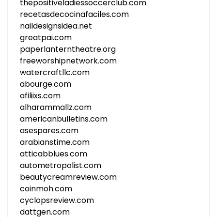
thepositiveladiessoccerclub.com
recetasdecocinafaciles.com
naildesignsidea.net
greatpai.com
paperlanterntheatre.org
freeworshipnetwork.com
watercraftllc.com
abourge.com
afiliixs.com
alharammallz.com
americanbulletins.com
asespares.com
arabianstime.com
atticabblues.com
autometropolist.com
beautycreamreview.com
coinmoh.com
cyclopsreview.com
dattgen.com