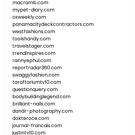
macramb.com
mypet-diary.com
oxweekly.com
panamacitydeckcontractors.com
westfashions.com
toolshandy.com
travelstager.com
trendinspires.com
rannyephul.com
reportradar360.com
swaggyfashion.com
taraftariumtv10.com
questionquery.com
bodybuildinglegend.com
brilliant-nails.com
dandr-photography.com
dokteroce.com
journal-francais.com
justintv10.com