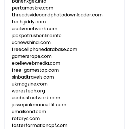
bahenxgek.info
pertamaskre.com
threadsvideoandphotodownloader.com
techgiddy.com
usalivenetwork.com
jackpotrushonline.info
ucnewshindi.com
freecellphonedatabase.com
gamersrope.com
exellewebmedia.com
free-gamestop.com
sinbadtravels.com
ukmagzine.com
wareztech.org
usabestnetwork.com
jessepinkmanoutfit.com
umailsend.com
retarys.com
fasterformationcpf.com