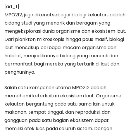
[ad_1]
MPO212, juga dikenal sebagai biologi kelautan, adalah
bidang studi yang menarik dan beragam yang
mengeksplorasi dunia organisme dan ekosistem laut.
Dari plankton mikroskopis hingga paus masif, biologi
laut mencakup berbagai macam organisme dan
habitat, menjadikannya bidang yang menarik dan
bermanfaat bagi mereka yang tertarik di laut dan
penghuninya.
Salah satu komponen utama MPO212 adalah
memahami keterkaitan ekosistem laut. Organisme
kelautan bergantung pada satu sama lain untuk
makanan, tempat tinggal, dan reproduksi, dan
gangguan pada satu bagian ekosistem dapat
memiliki efek luas pada seluruh sistem. Dengan