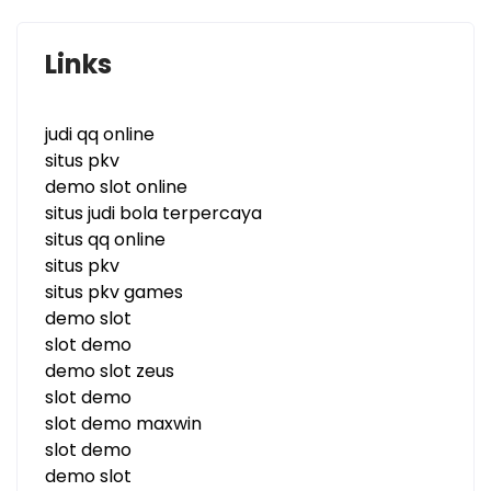
Links
judi qq online
situs pkv
demo slot online
situs judi bola terpercaya
situs qq online
situs pkv
situs pkv games
demo slot
slot demo
demo slot zeus
slot demo
slot demo maxwin
slot demo
demo slot