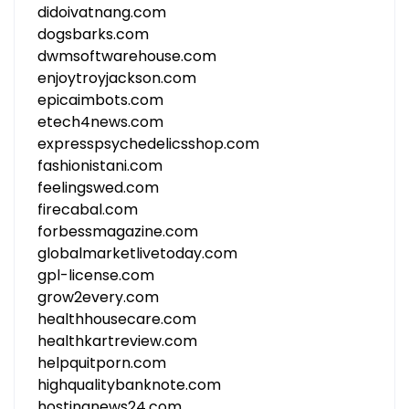
didoivatnang.com
dogsbarks.com
dwmsoftwarehouse.com
enjoytroyjackson.com
epicaimbots.com
etech4news.com
expresspsychedelicsshop.com
fashionistani.com
feelingswed.com
firecabal.com
forbessmagazine.com
globalmarketlivetoday.com
gpl-license.com
grow2every.com
healthhousecare.com
healthkartreview.com
helpquitporn.com
highqualitybanknote.com
hostingnews24.com