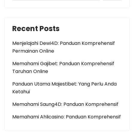
Recent Posts
Menjelajahi Dewi4D: Panduan Komprehensif
Permainan Online
Memahami Gajibet: Panduan Komprehensif
Taruhan Online
Panduan Utama Majestibet: Yang Perlu Anda
Ketahui
Memahami Saung4D: Panduan Komprehensif
Memahami Ahlicasino: Panduan Komprehensif