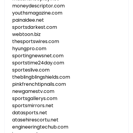
moneydescriptor.com
youthsmagazine.com
painaidee.net
sportsdarkest.com
webtoon.biz
thesportswires.com
hyungpro.com
sportingnewsnet.com
sportstime24day.com
sporteslive.com
theblingblingshields.com
pinkfrenchtipnails.com
newgamestv.com
sportsgallerys.com
sportsmirrors.net
datasports.net
atasehirescortu.net
engineeringtechub.com