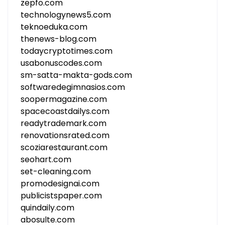
zepfo.com
technologynews5.com
teknoeduka.com
thenews-blog.com
todaycryptotimes.com
usabonuscodes.com
sm-satta-makta-gods.com
softwaredegimnasios.com
soopermagazine.com
spacecoastdailys.com
readytrademark.com
renovationsrated.com
scoziarestaurant.com
seohart.com
set-cleaning.com
promodesignai.com
publicistspaper.com
quindaily.com
abosulte.com