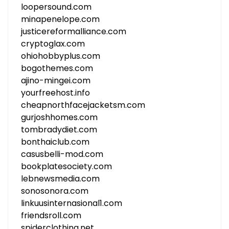
loopersound.com
minapenelope.com
justicereformalliance.com
cryptoglax.com
ohiohobbyplus.com
bogothemes.com
ajino-mingei.com
yourfreehost.info
cheapnorthfacejacketsm.com
gurjoshhomes.com
tombradydiet.com
bonthaiclub.com
casusbelli-mod.com
bookplatesociety.com
lebnewsmedia.com
sonosonora.com
linkuusinternasional1.com
friendsroll.com
spiderclothing.net