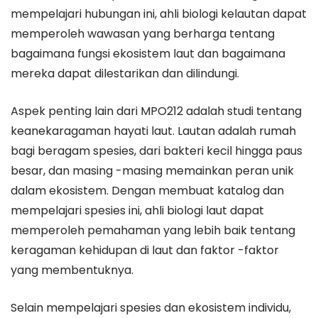
mempelajari hubungan ini, ahli biologi kelautan dapat
memperoleh wawasan yang berharga tentang
bagaimana fungsi ekosistem laut dan bagaimana
mereka dapat dilestarikan dan dilindungi.
Aspek penting lain dari MPO212 adalah studi tentang
keanekaragaman hayati laut. Lautan adalah rumah
bagi beragam spesies, dari bakteri kecil hingga paus
besar, dan masing -masing memainkan peran unik
dalam ekosistem. Dengan membuat katalog dan
mempelajari spesies ini, ahli biologi laut dapat
memperoleh pemahaman yang lebih baik tentang
keragaman kehidupan di laut dan faktor -faktor
yang membentuknya.
Selain mempelajari spesies dan ekosistem individu,