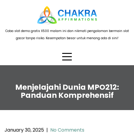
Skip
to
content
Coba slot demo gratis X500 malam ini dan nikmati pengalaman bermain slot
gacor tanpa risiko. Kesempatan besar untuk menang ada di sini!
Menjelajahi Dunia MPO212:
Panduan Komprehensif
January 30, 2025
|
No Comments