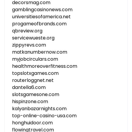
decorsmag.com
gamblingcasinonews.com
universitiesofamerica.net
progameofbrands.com
qbreview.org
servicewueste.org
zippyrevs.com
matkanumbernow.com
myjobcirculars.com
healthmoreoverfitness.com
topslotxgames.com
routerloggnet.net
dantella6.com
slotsgamesone.com
hispinzone.com
kalyanbazarnights.com
top-online-casino-usa.com
honghuidoor.com
flowingtravel.com