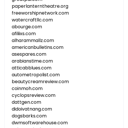
paperlanterntheatre.org
freeworshipnetwork.com
watercraftllc.com
abourge.com
afiliixs.com
alharammallz.com
americanbulletins.com
asespares.com
arabianstime.com
atticabblues.com
autometropolist.com
beautycreamreview.com
coinmoh.com
cyclopsreview.com
dattgen.com
didoivatnang.com
dogsbarks.com
dwmsoftwarehouse.com