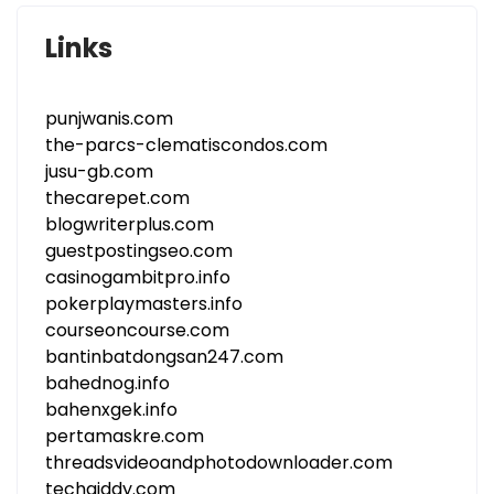
Links
punjwanis.com
the-parcs-clematiscondos.com
jusu-gb.com
thecarepet.com
blogwriterplus.com
guestpostingseo.com
casinogambitpro.info
pokerplaymasters.info
courseoncourse.com
bantinbatdongsan247.com
bahednog.info
bahenxgek.info
pertamaskre.com
threadsvideoandphotodownloader.com
techgiddy.com