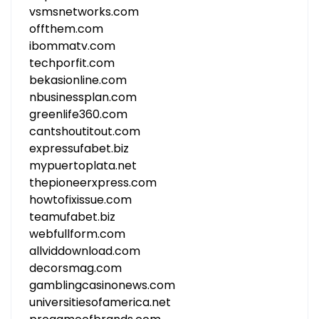
vsmsnetworks.com
offthem.com
ibommatv.com
techporfit.com
bekasionline.com
nbusinessplan.com
greenlife360.com
cantshoutitout.com
expressufabet.biz
mypuertoplata.net
thepioneerxpress.com
howtofixissue.com
teamufabet.biz
webfullform.com
allviddownload.com
decorsmag.com
gamblingcasinonews.com
universitiesofamerica.net