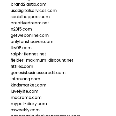
brand2lastio.com
usadigitalservices.com
socialhoppers.com
creativedream.net
n2315.com
getwebonline.com
onlyfansheaven.com
lky08.com
ralph-fiennes.net
fielder-maximum-discount.net
fitfllex.com
genesisbusinesscredit.com
inforuang.com
kindsmarket.com
luvelylife.com
macramb.com
mypet-diary.com
oxweekly.com