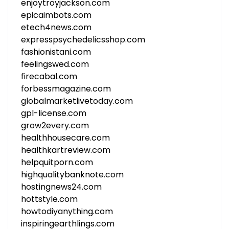
enjoytroyjackson.com
epicaimbots.com
etech4news.com
expresspsychedelicsshop.com
fashionistani.com
feelingswed.com
firecabal.com
forbessmagazine.com
globalmarketlivetoday.com
gpl-license.com
grow2every.com
healthhousecare.com
healthkartreview.com
helpquitporn.com
highqualitybanknote.com
hostingnews24.com
hottstyle.com
howtodiyanything.com
inspiringearthlings.com