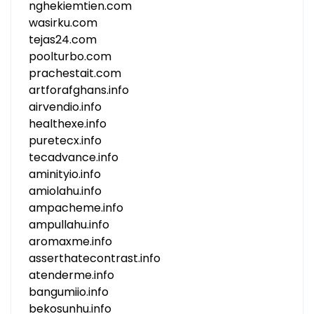
nghekiemtien.com
wasirku.com
tejas24.com
poolturbo.com
prachestait.com
artforafghans.info
airvendio.info
healthexe.info
puretecx.info
tecadvance.info
aminityio.info
amiolahu.info
ampacheme.info
ampullahu.info
aromaxme.info
asserthatecontrast.info
atenderme.info
bangumiio.info
bekosunhu.info