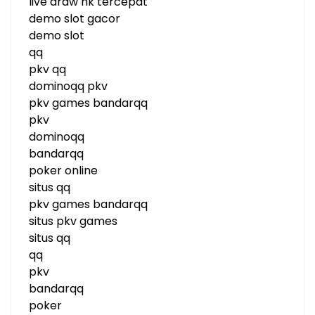
live draw hk tercepat
demo slot gacor
demo slot
qq
pkv qq
dominoqq pkv
pkv games bandarqq
pkv
dominoqq
bandarqq
poker online
situs qq
pkv games bandarqq
situs pkv games
situs qq
qq
pkv
bandarqq
poker