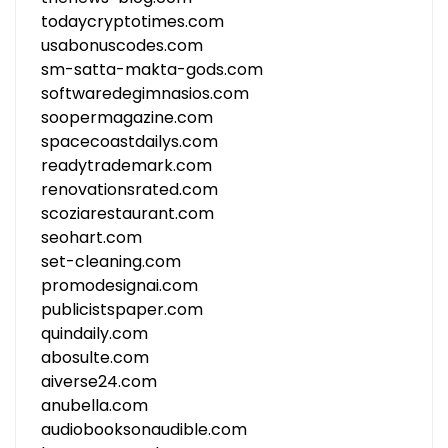
todaycryptotimes.com
usabonuscodes.com
sm-satta-makta-gods.com
softwaredegimnasios.com
soopermagazine.com
spacecoastdailys.com
readytrademark.com
renovationsrated.com
scoziarestaurant.com
seohart.com
set-cleaning.com
promodesignai.com
publicistspaper.com
quindaily.com
abosulte.com
aiverse24.com
anubella.com
audiobooksonaudible.com