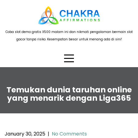
Skip
to
content
Coba slot demo gratis X500 malam ini dan nikmati pengalaman bermain slot
gacor tanpa risiko. Kesempatan besar untuk menang ada di sini!
Temukan dunia taruhan online
yang menarik dengan Liga365
January 30, 2025
|
No Comments