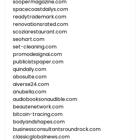
soopermagazine.com
spacecoastdailys.com
readytrademark.com
renovationsrated.com
scoziarestaurant.com
seohart.com
set-cleaning.com
promodesignai.com
publicistspaper.com
quindaily.com
abosulte.com
aiverse24.com
anubella.com
audiobooksonaudible.com
beautenetwork.com
bitcoin-tracing.com
bodyandshapes.com
businessconsultantsroundrock.com
classicglobalnews.com