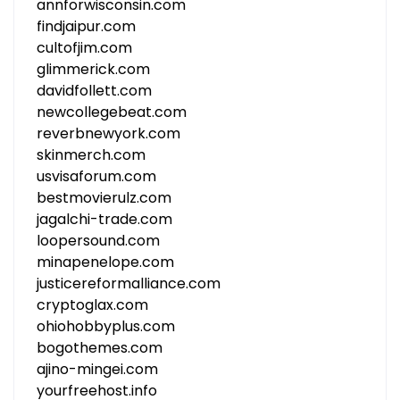
annforwisconsin.com
findjaipur.com
cultofjim.com
glimmerick.com
davidfollett.com
newcollegebeat.com
reverbnewyork.com
skinmerch.com
usvisaforum.com
bestmovierulz.com
jagalchi-trade.com
loopersound.com
minapenelope.com
justicereformalliance.com
cryptoglax.com
ohiohobbyplus.com
bogothemes.com
ajino-mingei.com
yourfreehost.info