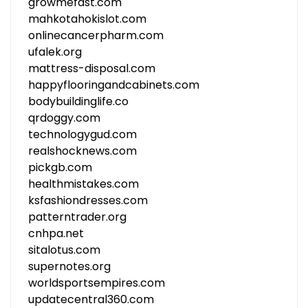
growmefast.com
mahkotahokislot.com
onlinecancerpharm.com
ufalek.org
mattress-disposal.com
happyflooringandcabinets.com
bodybuildinglife.co
qrdoggy.com
technologygud.com
realshocknews.com
pickgb.com
healthmistakes.com
ksfashiondresses.com
patterntrader.org
cnhpa.net
sitalotus.com
supernotes.org
worldsportsempires.com
updatecentral360.com