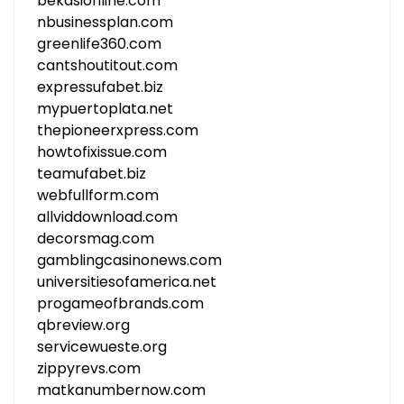
bekasionline.com
nbusinessplan.com
greenlife360.com
cantshoutitout.com
expressufabet.biz
mypuertoplata.net
thepioneerxpress.com
howtofixissue.com
teamufabet.biz
webfullform.com
allviddownload.com
decorsmag.com
gamblingcasinonews.com
universitiesofamerica.net
progameofbrands.com
qbreview.org
servicewueste.org
zippyrevs.com
matkanumbernow.com