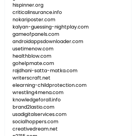
hispinner.org
criticalinsurance.info
nokariposter.com
kalyan-guessing-nightplay.com
gameofpanels.com
androidappsdownloader.com
usetimenow.com
healthblow.com
gohelpmate.com
rajdhani-satta-matka.com
writerscraft.net
elearning-childprotection.com
wrestling4mena.com
knowledgeforall.info
brand2lastio.com
usadigitalservices.com
socialhoppers.com
creativedream.net