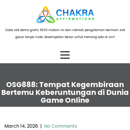
Skip
to
content
Coba slot demo gratis X500 malam ini dan nikmati pengalaman bermain slot
gacor tanpa risiko. Kesempatan besar untuk menang ada di sini!
OSG888: Tempat Kegembiraan
Bertemu Keberuntungan di Dunia
Game Online
March 14, 2026
|
No Comments