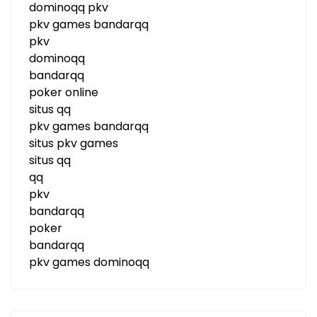
dominoqq pkv
pkv games bandarqq
pkv
dominoqq
bandarqq
poker online
situs qq
pkv games bandarqq
situs pkv games
situs qq
qq
pkv
bandarqq
poker
bandarqq
pkv games dominoqq