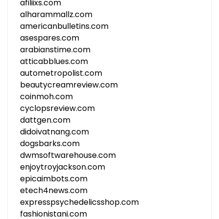
afiliixs.com
alharammallz.com
americanbulletins.com
asespares.com
arabianstime.com
atticabblues.com
autometropolist.com
beautycreamreview.com
coinmoh.com
cyclopsreview.com
dattgen.com
didoivatnang.com
dogsbarks.com
dwmsoftwarehouse.com
enjoytroyjackson.com
epicaimbots.com
etech4news.com
expresspsychedelicsshop.com
fashionistani.com