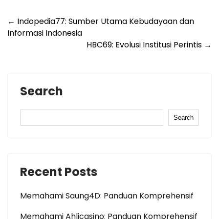
Post
←
Indopedia77: Sumber Utama Kebudayaan dan
Informasi Indonesia
navigation
HBC69: Evolusi Institusi Perintis
→
Search
Search
Recent Posts
Memahami Saung4D: Panduan Komprehensif
Memahami Ahlicasino: Panduan Komprehensif