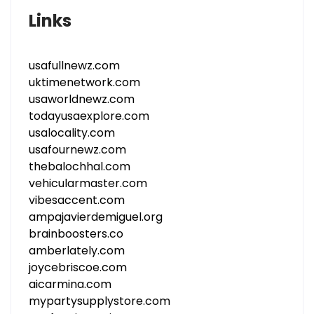
Links
usafullnewz.com
uktimenetwork.com
usaworldnewz.com
todayusaexplore.com
usalocality.com
usafournewz.com
thebalochhal.com
vehicularmaster.com
vibesaccent.com
ampajavierdemiguel.org
brainboosters.co
amberlately.com
joycebriscoe.com
aicarmina.com
mypartysupplystore.com