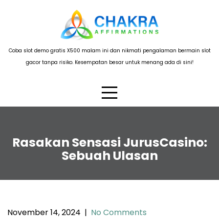
Skip
to
content
Coba slot demo gratis X500 malam ini dan nikmati pengalaman bermain slot
gacor tanpa risiko. Kesempatan besar untuk menang ada di sini!
Rasakan Sensasi JurusCasino:
Sebuah Ulasan
November 14, 2024
|
No Comments