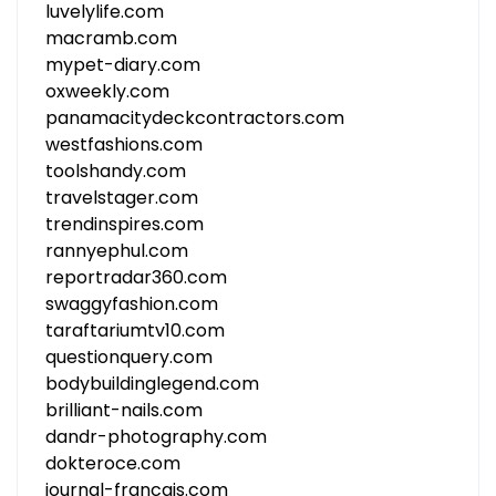
luvelylife.com
macramb.com
mypet-diary.com
oxweekly.com
panamacitydeckcontractors.com
westfashions.com
toolshandy.com
travelstager.com
trendinspires.com
rannyephul.com
reportradar360.com
swaggyfashion.com
taraftariumtv10.com
questionquery.com
bodybuildinglegend.com
brilliant-nails.com
dandr-photography.com
dokteroce.com
journal-francais.com