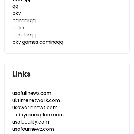
qq
pkv
bandarqq
poker
bandarqq
pkv games dominoqq
Links
usafullnewz.com
uktimenetwork.com
usaworldnewz.com
todayusaexplore.com
usalocality.com
usafournewz.com