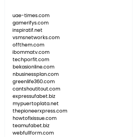
uae-times.com
gamerifys.com
inspiratif.net
vsmsnetworks.com
offthem.com
ibommatv.com
techporfit.com
bekasionline.com
nbusinessplan.com
greenlife360.com
cantshoutitout.com
expressufabet.biz
mypuertoplata.net
thepioneerxpress.com
howtofixissue.com
teamufabet.biz
webfullform.com