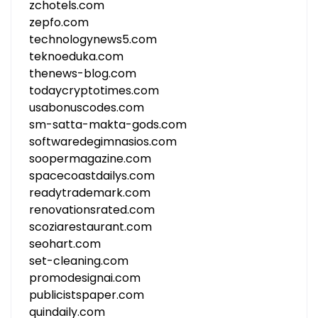
zchotels.com
zepfo.com
technologynews5.com
teknoeduka.com
thenews-blog.com
todaycryptotimes.com
usabonuscodes.com
sm-satta-makta-gods.com
softwaredegimnasios.com
soopermagazine.com
spacecoastdailys.com
readytrademark.com
renovationsrated.com
scoziarestaurant.com
seohart.com
set-cleaning.com
promodesignai.com
publicistspaper.com
quindaily.com