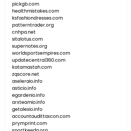
pickgb.com
healthmistakes.com
ksfashiondresses.com
patterntrader.org
cnhpa.net
sitalotus.com
supernotes.org
worldsportsempires.com
updatecentral360.com
katamastah.com
zqscore.net
aseleraio.info
asticio.info
egardenio.info
arxteamio.info
getalexio.info
accountaudittaxcon.com
prymprint.com
sportkeeda.org