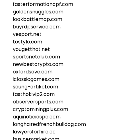
fasterformationcpf.com
goldensnuggles.com
lookbattlemap.com
buyrdpservice.com
yesport.net
tostylo.com
yougetthat.net
sportsnetclub.com
newbestcrypto.com
oxfordsave.com
iclassicgames.com
saung-artikel.com
fasthokivip2.com
observersports.com
cryptominingplus.com
aquinoticiaspe.com
longhairedfrenchbulldog.com
lawyersforhire.co
businemarket.com