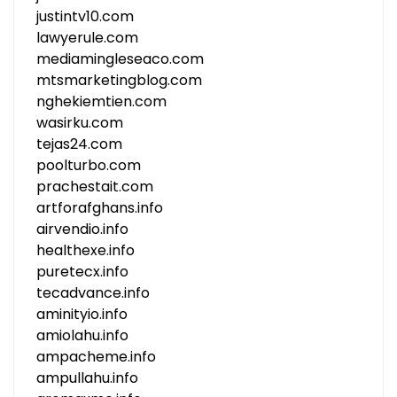
justintv10.com
lawyerule.com
mediamingleseaco.com
mtsmarketingblog.com
nghekiemtien.com
wasirku.com
tejas24.com
poolturbo.com
prachestait.com
artforafghans.info
airvendio.info
healthexe.info
puretecx.info
tecadvance.info
aminityio.info
amiolahu.info
ampacheme.info
ampullahu.info