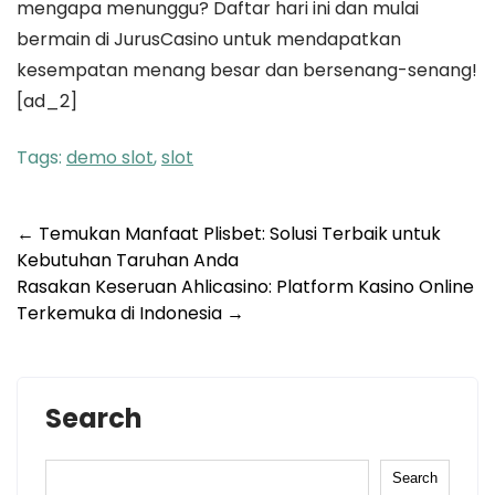
mengapa menunggu? Daftar hari ini dan mulai
bermain di JurusCasino untuk mendapatkan
kesempatan menang besar dan bersenang-senang!
[ad_2]
Tags:
demo slot
,
slot
Post
←
Temukan Manfaat Plisbet: Solusi Terbaik untuk
Kebutuhan Taruhan Anda
navigation
Rasakan Keseruan Ahlicasino: Platform Kasino Online
Terkemuka di Indonesia
→
Search
Search