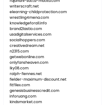
rajdhani-satta-matka.com
writerscraft.net
elearning-childprotection.com
wrestling4mena.com
knowledgeforall.info
brand2lastio.com
usadigitalservices.com
socialhoppers.com
creativedream.net
n2315.com
getwebonline.com
onlyfansheaven.com
lky08.com
ralph-fiennes.net
fielder-maximum-discount.net
fitfllex.com
genesisbusinesscredit.com
inforuang.com
kindsmarket.com