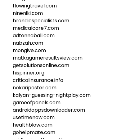
flowingtravel.com
nineniki.com
brandiospecialists.com
medicalcare7.com
adtennaball.com
nabzah.com
mongive.com
matkagameresultsview.com
getsolutionsonline.com
hispinner.org
criticalinsurance.info
nokariposter.com
kalyan-guessing-nightplay.com
gameofpanels.com
androidappsdownloader.com
usetimenow.com
healthblow.com
gohelpmate.com