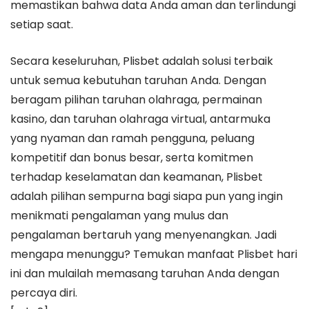
memastikan bahwa data Anda aman dan terlindungi
setiap saat.
Secara keseluruhan, Plisbet adalah solusi terbaik
untuk semua kebutuhan taruhan Anda. Dengan
beragam pilihan taruhan olahraga, permainan
kasino, dan taruhan olahraga virtual, antarmuka
yang nyaman dan ramah pengguna, peluang
kompetitif dan bonus besar, serta komitmen
terhadap keselamatan dan keamanan, Plisbet
adalah pilihan sempurna bagi siapa pun yang ingin
menikmati pengalaman yang mulus dan
pengalaman bertaruh yang menyenangkan. Jadi
mengapa menunggu? Temukan manfaat Plisbet hari
ini dan mulailah memasang taruhan Anda dengan
percaya diri.