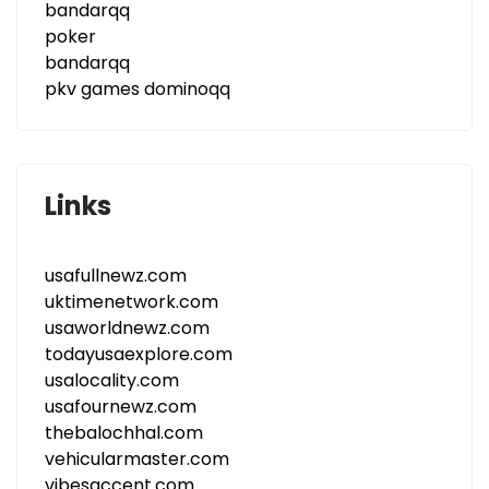
bandarqq
poker
bandarqq
pkv games dominoqq
Links
usafullnewz.com
uktimenetwork.com
usaworldnewz.com
todayusaexplore.com
usalocality.com
usafournewz.com
thebalochhal.com
vehicularmaster.com
vibesaccent.com