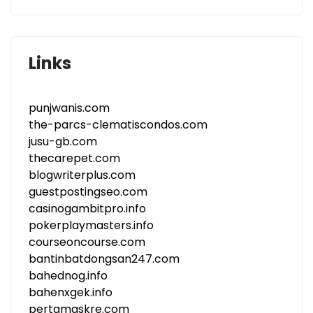
Links
punjwanis.com
the-parcs-clematiscondos.com
jusu-gb.com
thecarepet.com
blogwriterplus.com
guestpostingseo.com
casinogambitpro.info
pokerplaymasters.info
courseoncourse.com
bantinbatdongsan247.com
bahednog.info
bahenxgek.info
pertamaskre.com