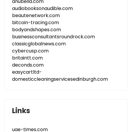
anubella.com
audiobooksonaudible.com
beautenetwork.com
bitcoin-tracing.com
bodyandshapes.com
businessconsultantsroundrock.com
classicglobalnews.com
cybercusp.com
britaintt.com
deconds.com
easycartltd-
domesticcleaningservicesedinburgh.com
Links
uae-times.com