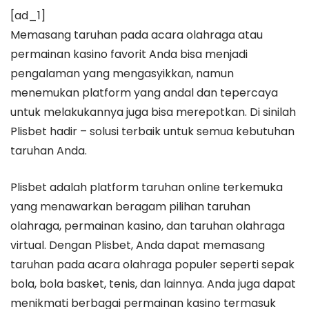
[ad_1]
Memasang taruhan pada acara olahraga atau
permainan kasino favorit Anda bisa menjadi
pengalaman yang mengasyikkan, namun
menemukan platform yang andal dan tepercaya
untuk melakukannya juga bisa merepotkan. Di sinilah
Plisbet hadir – solusi terbaik untuk semua kebutuhan
taruhan Anda.
Plisbet adalah platform taruhan online terkemuka
yang menawarkan beragam pilihan taruhan
olahraga, permainan kasino, dan taruhan olahraga
virtual. Dengan Plisbet, Anda dapat memasang
taruhan pada acara olahraga populer seperti sepak
bola, bola basket, tenis, dan lainnya. Anda juga dapat
menikmati berbagai permainan kasino termasuk