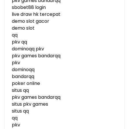
pkv games bandarqq
sbobet88 login
live draw hk tercepat
demo slot gacor
demo slot
qq
pkv qq
dominoqq pkv
pkv games bandarqq
pkv
dominoqq
bandarqq
poker online
situs qq
pkv games bandarqq
situs pkv games
situs qq
qq
pkv