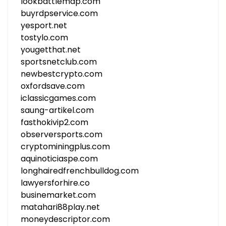
lookbattlemap.com
buyrdpservice.com
yesport.net
tostylo.com
yougetthat.net
sportsnetclub.com
newbestcrypto.com
oxfordsave.com
iclassicgames.com
saung-artikel.com
fasthokivip2.com
observersports.com
cryptominingplus.com
aquinoticiaspe.com
longhairedfrenchbulldog.com
lawyersforhire.co
businemarket.com
matahari88play.net
moneydescriptor.com