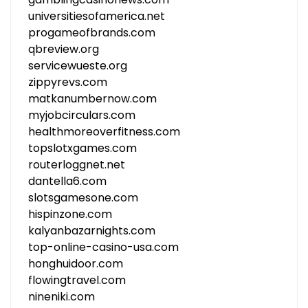
universitiesofamerica.net
progameofbrands.com
qbreview.org
servicewueste.org
zippyrevs.com
matkanumbernow.com
myjobcirculars.com
healthmoreoverfitness.com
topslotxgames.com
routerloggnet.net
dantella6.com
slotsgamesone.com
hispinzone.com
kalyanbazarnights.com
top-online-casino-usa.com
honghuidoor.com
flowingtravel.com
nineniki.com