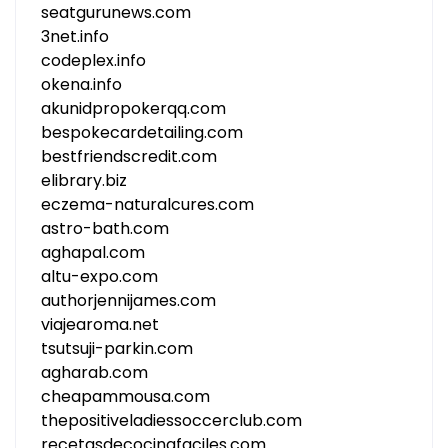
seatgurunews.com
3net.info
codeplex.info
okena.info
akunidpropokerqq.com
bespokecardetailing.com
bestfriendscredit.com
elibrary.biz
eczema-naturalcures.com
astro-bath.com
aghapal.com
altu-expo.com
authorjennijames.com
viajearoma.net
tsutsuji-parkin.com
agharab.com
cheapammousa.com
thepositiveladiessoccerclub.com
recetasdecocinafaciles.com