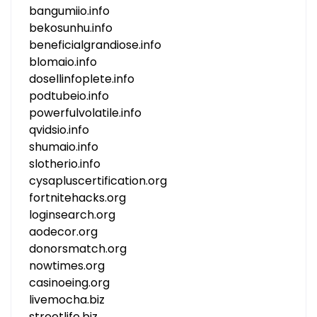
bangumiio.info
bekosunhu.info
beneficialgrandiose.info
blomaio.info
dosellinfoplete.info
podtubeio.info
powerfulvolatile.info
qvidsio.info
shumaio.info
slotherio.info
cysapluscertification.org
fortnitehacks.org
loginsearch.org
aodecor.org
donorsmatch.org
nowtimes.org
casinoeing.org
livemocha.biz
streetlife.biz