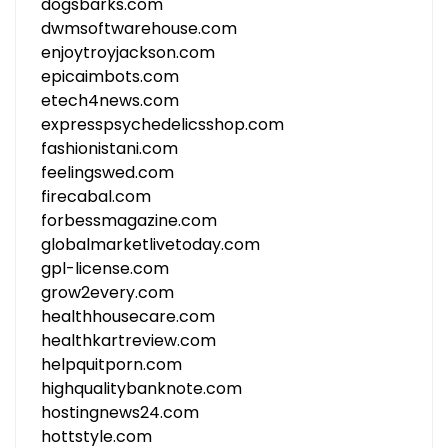
dogsbarks.com
dwmsoftwarehouse.com
enjoytroyjackson.com
epicaimbots.com
etech4news.com
expresspsychedelicsshop.com
fashionistani.com
feelingswed.com
firecabal.com
forbessmagazine.com
globalmarketlivetoday.com
gpl-license.com
grow2every.com
healthhousecare.com
healthkartreview.com
helpquitporn.com
highqualitybanknote.com
hostingnews24.com
hottstyle.com