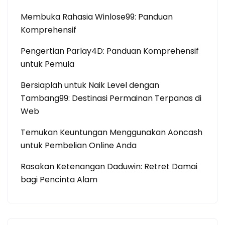
Membuka Rahasia Winlose99: Panduan
Komprehensif
Pengertian Parlay4D: Panduan Komprehensif
untuk Pemula
Bersiaplah untuk Naik Level dengan
Tambang99: Destinasi Permainan Terpanas di
Web
Temukan Keuntungan Menggunakan Aoncash
untuk Pembelian Online Anda
Rasakan Ketenangan Daduwin: Retret Damai
bagi Pencinta Alam