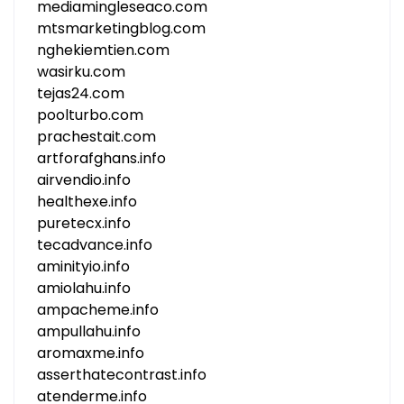
mediamingleseaco.com
mtsmarketingblog.com
nghekiemtien.com
wasirku.com
tejas24.com
poolturbo.com
prachestait.com
artforafghans.info
airvendio.info
healthexe.info
puretecx.info
tecadvance.info
aminityio.info
amiolahu.info
ampacheme.info
ampullahu.info
aromaxme.info
asserthatecontrast.info
atenderme.info