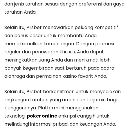
dan jenis taruhan sesuai dengan preferensi dan gaya
taruhan Anda.
Selain itu, Plisbet menawarkan peluang kompetitif
dan bonus besar untuk membantu Anda
memaksimalkan kemenangan. Dengan promosi
reguler dan penawaran khusus, Anda dapat
meningkatkan uang Anda dan menikmati lebih
banyak kegembiraan saat bertaruh pada acara
olahraga dan permainan kasino favorit Anda.
Selain itu, Plisbet berkomitmen untuk menyediakan
lingkungan taruhan yang aman dan terjamin bagi
penggunanya. Platform ini menggunakan
teknologi
poker online
enkripsi canggih untuk
melindungi informasi pribadi dan keuangan Anda,