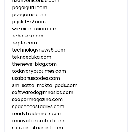
nzdriverlicence.com
pagalguru.com
pcegame.com
pgslot-r2.com
ws-expression.com
zchotels.com
zepfo.com
technologynews5.com
teknoeduka.com
thenews-blog.com
todaycryptotimes.com
usabonuscodes.com
sm-satta-makta-gods.com
softwaredegimnasios.com
soopermagazine.com
spacecoastdailys.com
readytrademark.com
renovationsrated.com
scoziarestaurant.com