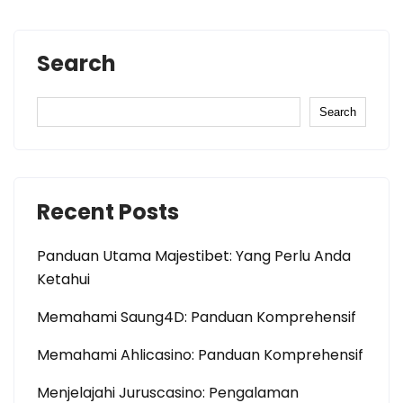
Search
Search
Recent Posts
Panduan Utama Majestibet: Yang Perlu Anda
Ketahui
Memahami Saung4D: Panduan Komprehensif
Memahami Ahlicasino: Panduan Komprehensif
Menjelajahi Juruscasino: Pengalaman