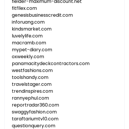
fielder-maximum-discount.net
fitfllex.com
genesisbusinesscredit.com
inforuang.com
kindsmarket.com
luvelylife.com
macramb.com
mypet-diary.com
oxweekly.com
panamacitydeckcontractors.com
westfashions.com
toolshandy.com
travelstager.com
trendinspires.com
rannyephul.com
reportradar360.com
swaggyfashion.com
taraftariumtv10.com
questionquery.com