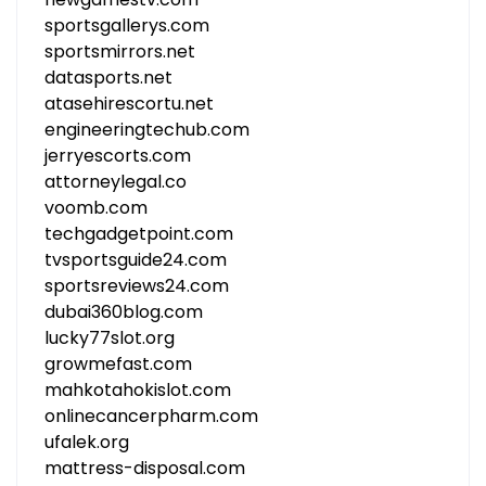
sportsgallerys.com
sportsmirrors.net
datasports.net
atasehirescortu.net
engineeringtechub.com
jerryescorts.com
attorneylegal.co
voomb.com
techgadgetpoint.com
tvsportsguide24.com
sportsreviews24.com
dubai360blog.com
lucky77slot.org
growmefast.com
mahkotahokislot.com
onlinecancerpharm.com
ufalek.org
mattress-disposal.com