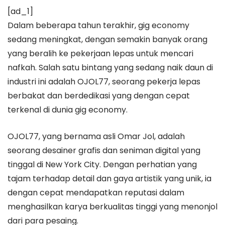
[ad_1]
Dalam beberapa tahun terakhir, gig economy
sedang meningkat, dengan semakin banyak orang
yang beralih ke pekerjaan lepas untuk mencari
nafkah. Salah satu bintang yang sedang naik daun di
industri ini adalah OJOL77, seorang pekerja lepas
berbakat dan berdedikasi yang dengan cepat
terkenal di dunia gig economy.
OJOL77, yang bernama asli Omar Jol, adalah
seorang desainer grafis dan seniman digital yang
tinggal di New York City. Dengan perhatian yang
tajam terhadap detail dan gaya artistik yang unik, ia
dengan cepat mendapatkan reputasi dalam
menghasilkan karya berkualitas tinggi yang menonjol
dari para pesaing.