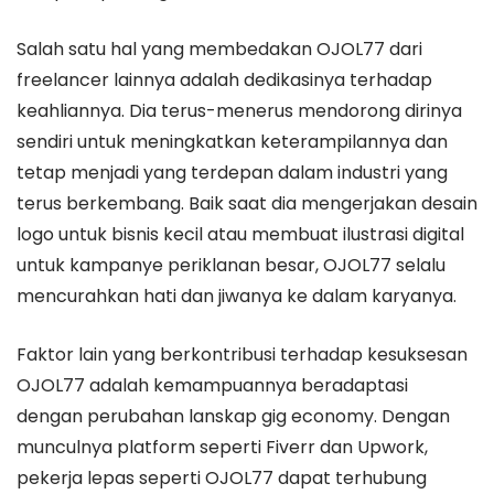
Salah satu hal yang membedakan OJOL77 dari
freelancer lainnya adalah dedikasinya terhadap
keahliannya. Dia terus-menerus mendorong dirinya
sendiri untuk meningkatkan keterampilannya dan
tetap menjadi yang terdepan dalam industri yang
terus berkembang. Baik saat dia mengerjakan desain
logo untuk bisnis kecil atau membuat ilustrasi digital
untuk kampanye periklanan besar, OJOL77 selalu
mencurahkan hati dan jiwanya ke dalam karyanya.
Faktor lain yang berkontribusi terhadap kesuksesan
OJOL77 adalah kemampuannya beradaptasi
dengan perubahan lanskap gig economy. Dengan
munculnya platform seperti Fiverr dan Upwork,
pekerja lepas seperti OJOL77 dapat terhubung