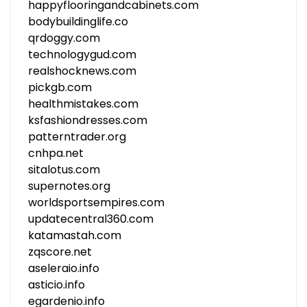
happyflooringandcabinets.com
bodybuildinglife.co
qrdoggy.com
technologygud.com
realshocknews.com
pickgb.com
healthmistakes.com
ksfashiondresses.com
patterntrader.org
cnhpa.net
sitalotus.com
supernotes.org
worldsportsempires.com
updatecentral360.com
katamastah.com
zqscore.net
aseleraio.info
asticio.info
egardenio.info