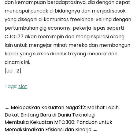
dan kemampuan beradaptasinya, dia dengan cepat
mencapai puncak di bidangnya dan menjadi sosok
yang disegani di komunitas freelance. Seiring dengan
pertumbuhan gig economy, pekerja lepas seperti
OJOL77 akan memimpin dan menginspirasi orang
lain untuk mengejar minat mereka dan membangun
karier yang sukses di industri yang menarik dan
dinamis ini.
[ad_2]
Tags:
slot
Post
←
Melepaskan Kekuatan Naga212: Melihat Lebih
Dekat Bintang Baru di Dunia Teknologi
navigation
Membuka Kekuatan MPO300: Panduan untuk
Memaksimalkan Efisiensi dan Kinerja
→