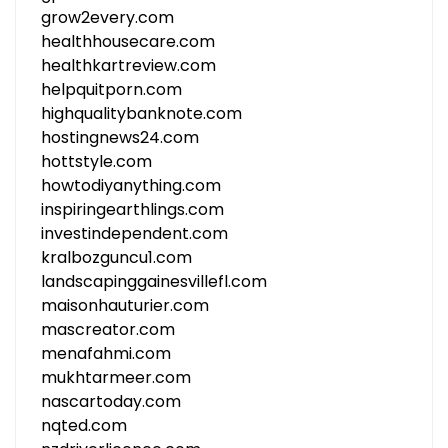
grow2every.com
healthhousecare.com
healthkartreview.com
helpquitporn.com
highqualitybanknote.com
hostingnews24.com
hottstyle.com
howtodiyanything.com
inspiringearthlings.com
investindependent.com
kralbozguncu1.com
landscapinggainesvillefl.com
maisonhauturier.com
mascreator.com
menafahmi.com
mukhtarmeer.com
nascartoday.com
nqted.com