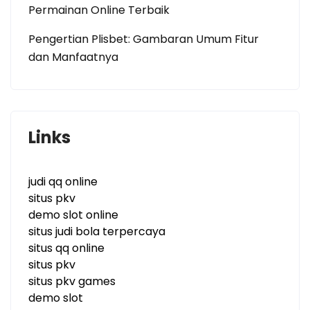
Permainan Online Terbaik
Pengertian Plisbet: Gambaran Umum Fitur
dan Manfaatnya
Links
judi qq online
situs pkv
demo slot online
situs judi bola terpercaya
situs qq online
situs pkv
situs pkv games
demo slot