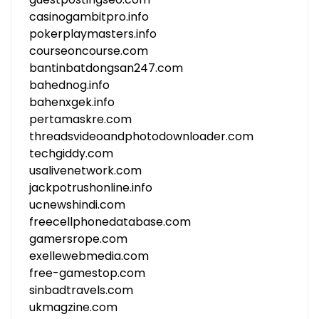
casinogambitpro.info
pokerplaymasters.info
courseoncourse.com
bantinbatdongsan247.com
bahednog.info
bahenxgek.info
pertamaskre.com
threadsvideoandphotodownloader.com
techgiddy.com
usalivenetwork.com
jackpotrushonline.info
ucnewshindi.com
freecellphonedatabase.com
gamersrope.com
exellewebmedia.com
free-gamestop.com
sinbadtravels.com
ukmagzine.com